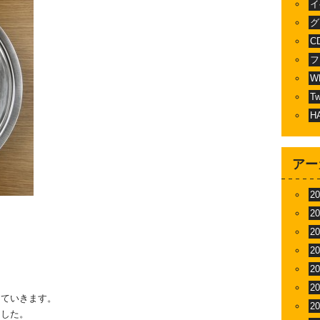
イ
グ
C
フ
W
T
H
アー
2
2
、
2
2
2
2
していきます。
2
ました。