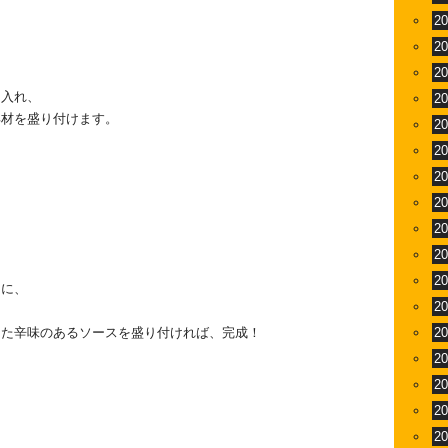
2
2
2
を入れ、
2
具材を盛り付けます。
2
2
2
2
2
2
2
うに、
2
えた辛味のあるソースを盛り付ければ、完成！
2
2
2
2
2