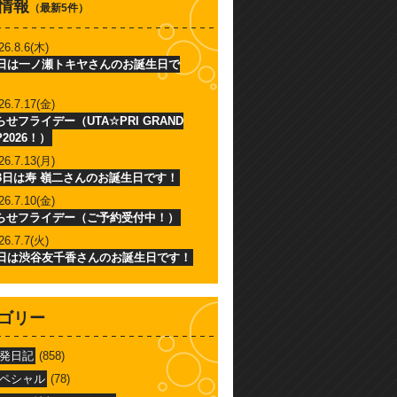
情報
（最新5件）
26.8.6(木)
6日は一ノ瀬トキヤさんのお誕生日で
26.7.17(金)
せフライデー（UTA☆PRI GRAND
P2026！）
26.7.13(月)
13日は寿 嶺二さんのお誕生日です！
26.7.10(金)
らせフライデー（ご予約受付中！）
26.7.7(火)
7日は渋谷友千香さんのお誕生日です！
ゴリー
発日記
(858)
ペシャル
(78)