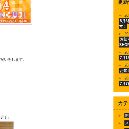
更新
20
8月
す！
20
お知ら
SHO
20
7月
お祝いをします。
20
お知
20
7月
＞
カテ
開
きます。
ス