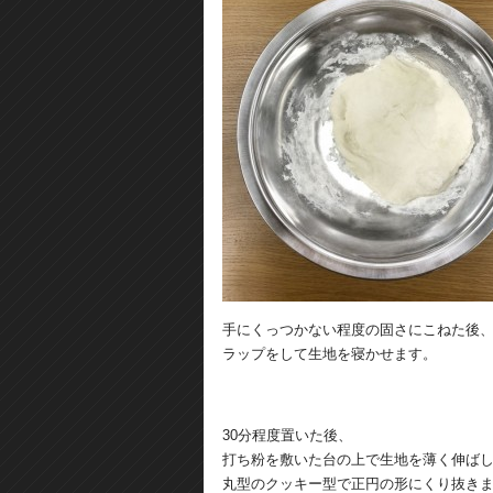
手にくっつかない程度の固さにこねた後
ラップをして生地を寝かせます。
30分程度置いた後、
打ち粉を敷いた台の上で生地を薄く伸ば
丸型のクッキー型で正円の形にくり抜き