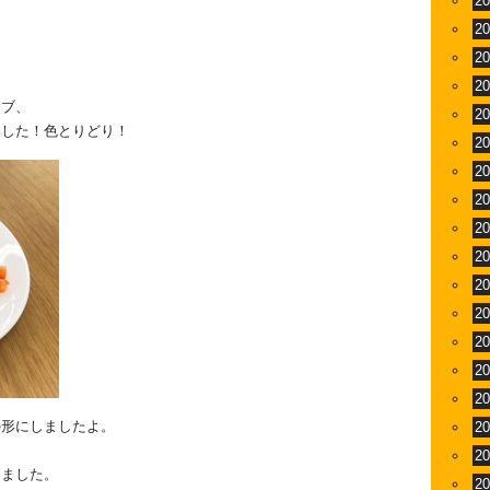
2
2
2
2
ーブ、
2
ました！色とりどり！
2
2
2
2
2
2
2
2
2
2
の形にしましたよ。
2
2
しました。
2