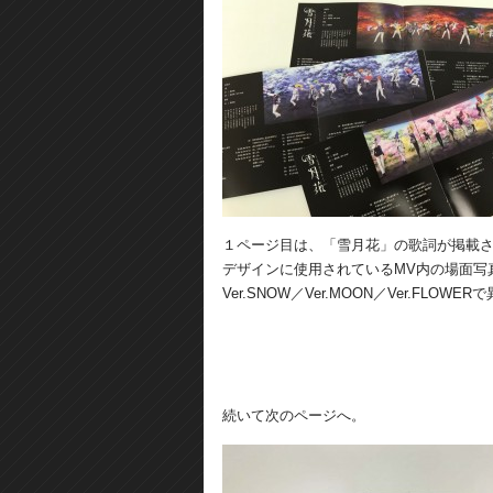
１ページ目は、「雪月花」の歌詞が掲載
デザインに使用されているMV内の場面写
Ver.SNOW／Ver.MOON／Ver.FLOWE
続いて次のページへ。