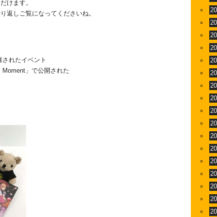
ただけます。
2
繰り返しご覧になってくださいね。
2
2
2
開催されたイベント
2
 Moment」で公開された
2
。
2
2
2
！
2
2
2
2
2
2
2
2