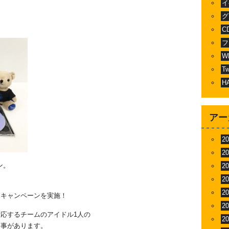
イ
グ
C
フ
W
T
H
アー
2
2
ン。
2
2
、
2
るキャンペーンを実施！
2
応するチームのアイドル1人の
2
る事があります。