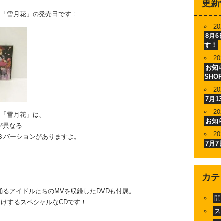
更新
g CD「雪月花」の発売日です！
20
8月
す！
20
お知ら
SHO
20
7月
20
 CD「雪月花」は、
お知
が異なる
20
WERの３バーションがありますよ。
7月
カテ
踊るアイドルたちのMVを収録したDVDも付属。
開
届けするスペシャルなCDです！
ス