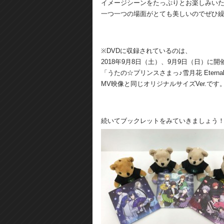
イメージシーンをたっぷりとお楽しみい
一つ一つの場面がとても美しいのでぜひ
※DVDに収録されているのは、
2018年9月8日（土）、9月9日（日）に
「うたの☆プリンスさまっ♪雪月花 Eternal
MV映像と同じオリジナルサイズVer.です
続いてブックレットをみていきましょう