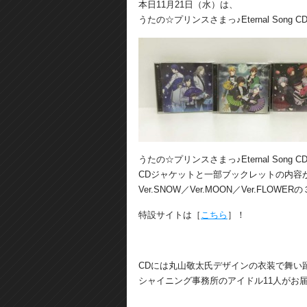
本日11月21日（水）は、
うたの☆プリンスさまっ♪Eternal Son
うたの☆プリンスさまっ♪Eternal Song
CDジャケットと一部ブックレットの内容
Ver.SNOW／Ver.MOON／Ver.FLO
特設サイトは［
こちら
］！
CDには丸山敬太氏デザインの衣装で舞い
シャイニング事務所のアイドル11人がお