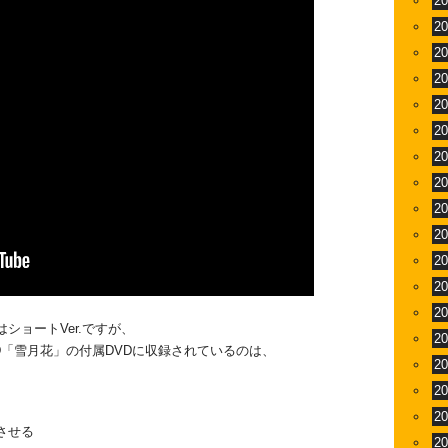
2
2
2
2
2
2
2
2
2
2
2
2
2
ショートVer.ですが、
2
g CD「雪月花」の付属DVDに収録されているのは、
2
2
2
させる
2