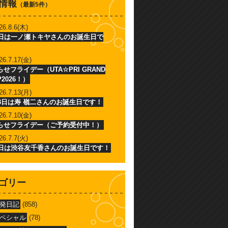
情報
（最新5件）
26.8.6(木)
6日は一ノ瀬トキヤさんのお誕生日で
26.7.17(金)
せフライデー（UTA☆PRI GRAND
P2026！）
26.7.13(月)
13日は寿 嶺二さんのお誕生日です！
26.7.10(金)
らせフライデー（ご予約受付中！）
26.7.7(火)
7日は渋谷友千香さんのお誕生日です！
ゴリー
発日記
(858)
ペシャル
(78)