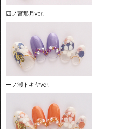
四ノ宮那月ver.
一ノ瀬トキヤver.