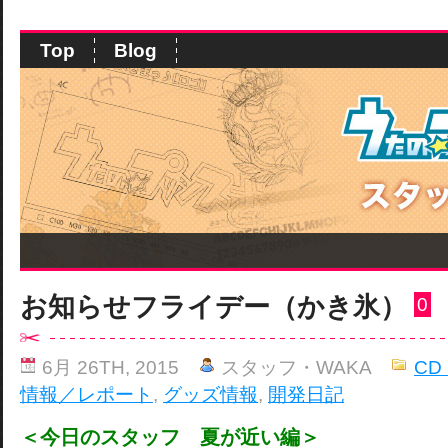
Top
Blog
お知らせフライデー（かき氷）
0
6月 26TH, 2015
スタッフ・WAKA
CD
情報／レポート
,
グッズ情報
,
開発日記
＜今日のスタッフ 夏が近い編＞