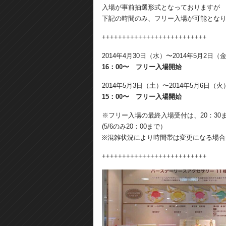
入場が事前抽選形式となっておりますが
下記の時間のみ、フリー入場が可能とな
++++++++++++++++++++++++++
2014年4月30日（水）〜2014年5月2日（
16：00〜 フリー入場開始
2014年5月3日（土）〜2014年5月6日（火
15：00〜 フリー入場開始
※フリー入場の最終入場受付は、20：30
(5/6のみ20：00まで）
※混雑状況により時間帯は変更になる場合
++++++++++++++++++++++++++