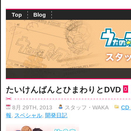
Top
Blog
たいけんばんとひまわりとDVD
0
8月 29TH, 2013
スタッフ・WAKA
CD
報
,
スペシャル
,
開発日記