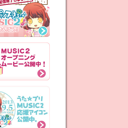
を更新しました♪
ーゴーBOXの詳細を公開♪
典「シャイニング事務所エンブレ
リー」の画像公開！
の描きおろしイラストを公開！
トを全曲公開！
ゴーBOX 特典CDの収録曲を公
ーゴーBOXのジャケットイラスト
の配布を始めました。
ーページを公開しました。
トを公開しました。
がオープンしました。