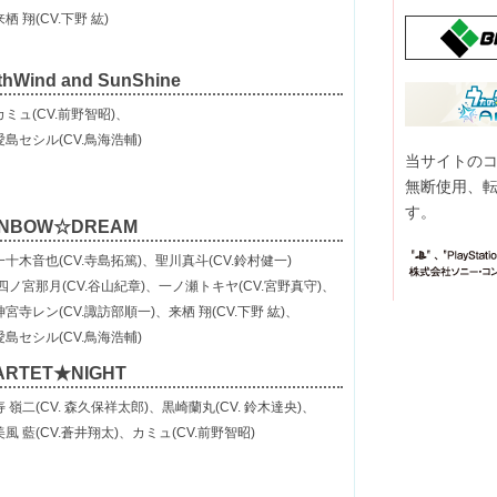
翔(CV.下野 紘)
thWind and SunShine
ミュ(CV.前野智昭)、
セシル(CV.鳥海浩輔)
当サイトの
無断使用、
す。
INBOW☆DREAM
十木音也(CV.寺島拓篤)、聖川真斗(CV.鈴村健一)
宮那月(CV.谷山紀章)、一ノ瀬トキヤ(CV.宮野真守)、
レン(CV.諏訪部順一)、来栖 翔(CV.下野 紘)、
セシル(CV.鳥海浩輔)
ARTET★NIGHT
 嶺二(CV. 森久保祥太郎)、黒崎蘭丸(CV. 鈴木達央)、
藍(CV.蒼井翔太)、カミュ(CV.前野智昭)