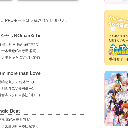
のみ。PROモードは収録されていません。
シャラROman☆Tic
 嶺二(CV. 森久保祥太郎)、
木音也(CV.寺島拓篤)、
瀬トキヤ(CV.宮野真守)
am more than Love
崎蘭丸(CV. 鈴木達央)、
真斗(CV.鈴村健一)、
寺レン(CV.諏訪部順一)
ngle Beat
風 藍(CV.蒼井翔太)、
宮那月(CV.谷山紀章)、