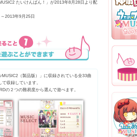
SIC2 たいけんばん！」が2013年8月28日より配
2013.07.19
小売店特典
初回限定 ゴ
～2013年9月25日
2013.06.28
早期予約特
ムアクセサ
2013.06.10
小売店特典
収録曲リス
初回限定ゴー
開！
初回限定ゴ
を公開！
2013.05.20
MUSIC2（製品版）」に収録されている全33曲
応援バナー
して収録しています。
キャラクタ
収録曲リス
ARDの２つの難易度から選んで遊べます。
公式サイト