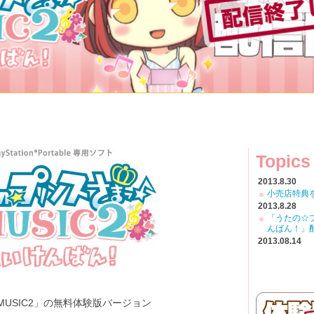
Topics
2013.8.30
小売店特典
2013.8.28
「うたの☆プ
んばん！」
2013.08.14
小売店特典
2013.07.26
ゲームの詳
2013.07.23
『うたの☆プ
USIC2」の無料体験版バージョン
ービーを公