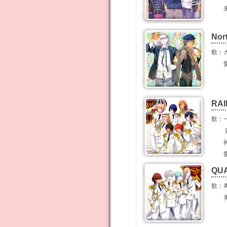
来栖 
Nor
歌：カ
愛島
RA
歌：一
四ノ
神宮寺
愛島
QU
歌：寿
美風 