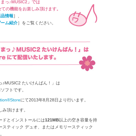
っ♪MUSIC2」では
全ての機能をお楽しみ頂けます。
製品情報
］、
ゲーム紹介
］をご覧ください。
♪MUSIC2 たいけんばん！」は
le専用ソフトです。
tion®Store
にて2013年8月28日より行います。
しみ頂けます。
ードとインストールには
121MB
以上の空き容量を持
ースティック デュオ、またはメモリースティック
す。