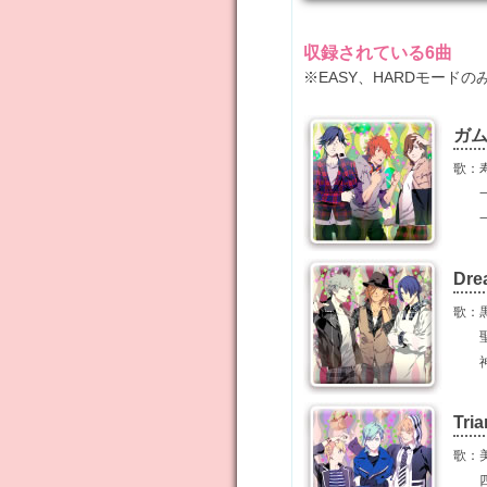
収録されている6曲
※EASY、HARDモード
ガム
歌：寿
一十
一ノ
Dre
歌：黒
聖川
神宮
Tria
歌：美
四ノ