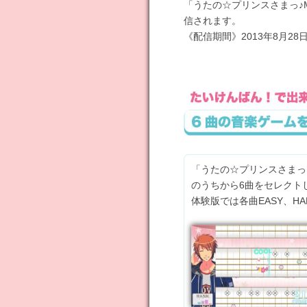
「うたの☆プリンスさまっ♪MU
信されます。
《配信期間》2013年8月28日
「うたの☆プリンスさまっ♪
のうちから6曲をセレクト
体験版では各曲EASY、H