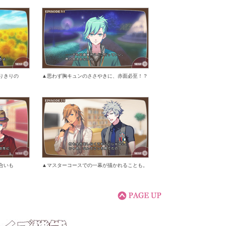
りきりの
▲思わず胸キュンのささやきに、赤面必至！？
合いも
▲マスターコースでの一幕が描かれることも。