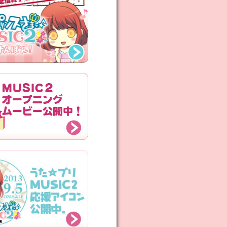
を更新しました♪
ーゴーBOXの詳細を公開♪
典「シャイニング事務所エンブレ
リー」の画像公開！
の描きおろしイラストを公開！
トを全曲公開！
ゴーBOX 特典CDの収録曲を公
ーゴーBOXのジャケットイラスト
の配布を始めました。
ーページを公開しました。
トを公開しました。
がオープンしました。