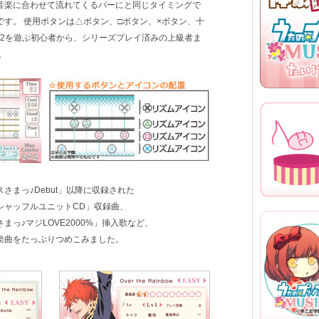
音楽に合わせて流れてくるバーにと同じタイミングで
2013.07.19
小売店特典
す。 使用ボタンは△ボタン、□ボタン、×ボタン、十
初回限定 ゴ
IC2を遊ぶ初心者から、シリーズプレイ済みの上級者ま
2013.06.28
。
早期予約特
ムアクセサ
2013.06.10
小売店特典
収録曲リス
初回限定ゴー
開！
初回限定ゴ
を公開！
2013.05.20
応援バナー
さまっ♪Debut」以降に収録された
キャラクタ
収録曲リス
シャッフルユニットCD」収録曲、
公式サイト
まっ♪マジLOVE2000%」挿入歌など、
楽曲をたっぷりつめこみました。