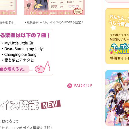
曲を選ぼう！
▲難易度やレベル、ボイスのON/OFFを設定！
ボ数に応じて
くれる、コンボボイス機能を搭載！