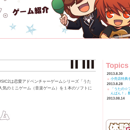
Topics
2013.8.30
小売店特典
USIC2は恋愛アドベンチャーゲームシリーズ「うた
2013.8.28
人気のミニゲーム（音楽ゲーム）を１本のソフトに
「うたの☆プ
んばん！」
2013.08.14
小売店特典
2013.07.26
ゲームの詳
2013.07.23
『うたの☆プ
ービーを公