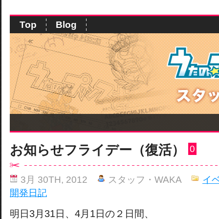
Top
Blog
お知らせフライデー（復活）
0
3月 30TH, 2012
スタッフ・WAKA
イ
開発日記
明日3月31日、4月1日の２日間、