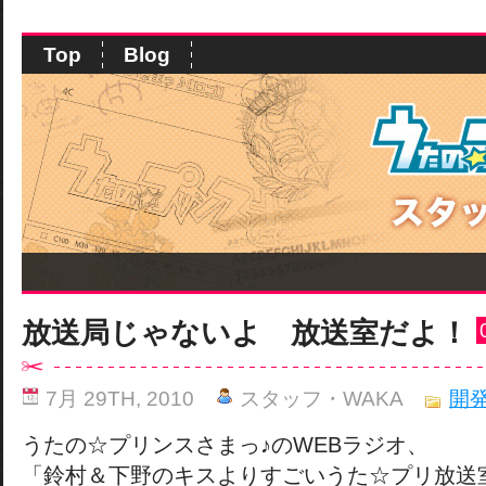
Top
Blog
放送局じゃないよ 放送室だよ！
7月 29TH, 2010
スタッフ・WAKA
開
うたの☆プリンスさまっ♪のWEBラジオ、
「鈴村＆下野のキスよりすごいうた☆プリ放送