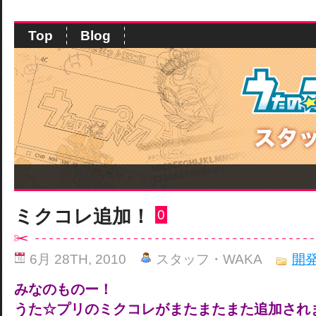
Top
Blog
ミクコレ追加！
0
6月 28TH, 2010
スタッフ・WAKA
開
みなのものー！
うた☆プリのミクコレがまたまたまた追加され