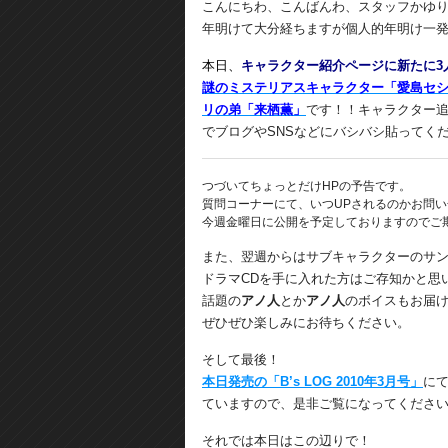
こんにちわ、こんばんわ、スタッフかゆ
年明けて大分経ちますが個人的年明け一
本日、
キャラクター紹介ページに新たに3
謎のミステリアスキャラクター「愛島セ
リの弟「来栖薫」
です！！キャラクター
でブログやSNSなどにバシバシ貼ってく
つづいてちょっとだけHPの予告です。
質問コーナーにて、いつUPされるのかお問
今週金曜日に公開を予定しておりますのでご
また、翌週からはサブキャラクターのサ
ドラマCDを手に入れた方はご存知かと思
話題の
アノ人
とか
アノ人
のボイスもお届
ぜひぜひ楽しみにお待ちください。
そして最後！
本日発売の「B’s LOG 2010年3月号」
に
ていますので、是非ご覧になってくださ
それでは本日はこの辺りで！