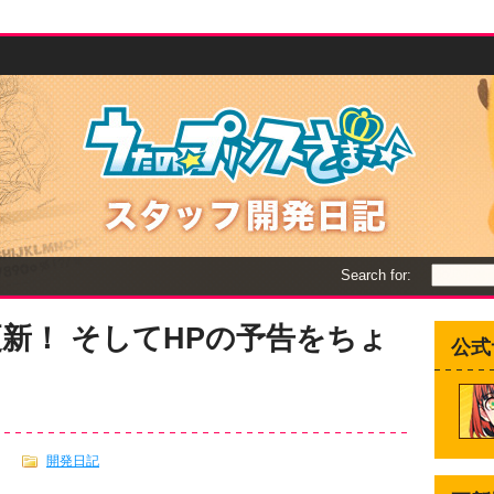
Search for:
新！ そしてHPの予告をちょ
公式
開発日記