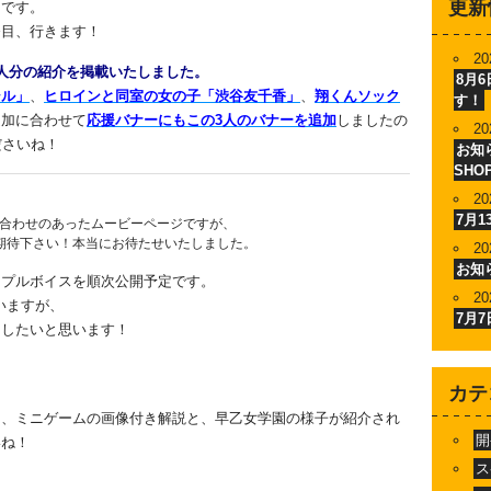
更新
りです。
発目、行きます！
20
人分の紹介を掲載いたしました。
8月
シル」
、
ヒロインと同室の女の子「渋谷友千香」
、
翔くんソック
す！
追加に合わせて
応援バナーにもこの3人のバナーを追加
しましたの
20
ださいね！
お知ら
SHO
20
7月
い合わせのあったムービーページですが、
期待下さい！本当にお待たせいたしました。
20
お知
ンプルボイスを順次公開予定です。
20
いますが、
7月
けしたいと思います！
カテ
て、ミニゲームの画像付き解説と、早乙女学園の様子が紹介され
開
いね！
ス