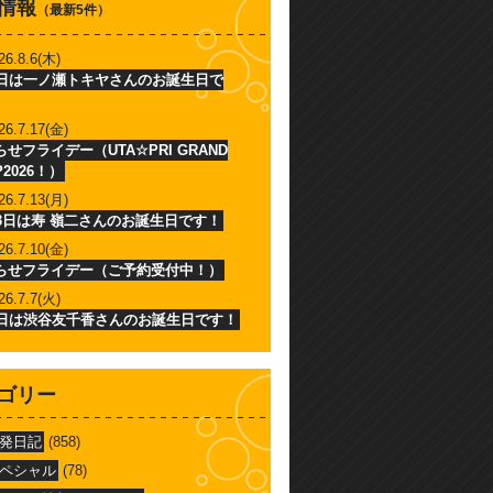
情報
（最新5件）
26.8.6(木)
6日は一ノ瀬トキヤさんのお誕生日で
26.7.17(金)
せフライデー（UTA☆PRI GRAND
P2026！）
26.7.13(月)
13日は寿 嶺二さんのお誕生日です！
26.7.10(金)
らせフライデー（ご予約受付中！）
26.7.7(火)
7日は渋谷友千香さんのお誕生日です！
ゴリー
発日記
(858)
ペシャル
(78)