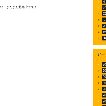
イ
さい。まだまだ募集中です！
グ
C
フ
W
T
H
アー
2
2
2
2
2
2
2