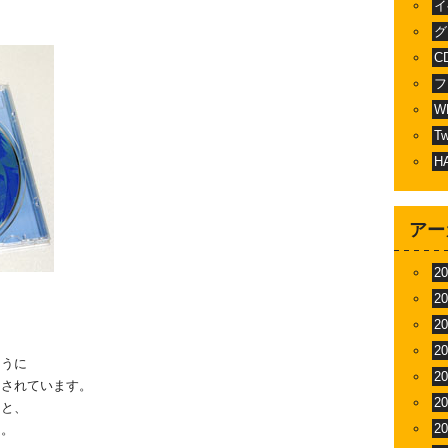
イ
グ
C
フ
W
T
H
アー
2
2
2
2
ように
2
用されています。
2
ると、
2
よ。