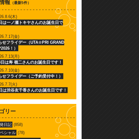
情報
（最新5件）
26.8.6(木)
6日は一ノ瀬トキヤさんのお誕生日で
26.7.17(金)
せフライデー（UTA☆PRI GRAND
P2026！）
26.7.13(月)
13日は寿 嶺二さんのお誕生日です！
26.7.10(金)
らせフライデー（ご予約受付中！）
26.7.7(火)
7日は渋谷友千香さんのお誕生日です！
ゴリー
発日記
(858)
ペシャル
(78)