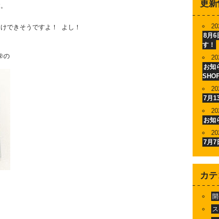
更新
す。
20
けできそうですよ！ よし！
8月
す！
②の
20
お知ら
SHO
20
7月
20
お知
20
7月
カテ
開
ス