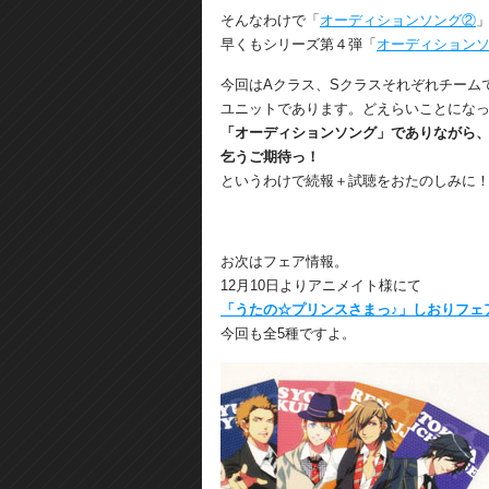
そんなわけで「
オーディションソング②
早くもシリーズ第４弾「
オーディション
今回はAクラス、Sクラスそれぞれチーム
ユニットであります。どえらいことにな
「オーディションソング」でありながら
乞うご期待っ！
というわけで続報＋試聴をおたのしみに
お次はフェア情報。
12月10日よりアニメイト様にて
「うたの☆プリンスさまっ♪」しおりフェ
今回も全5種ですよ。