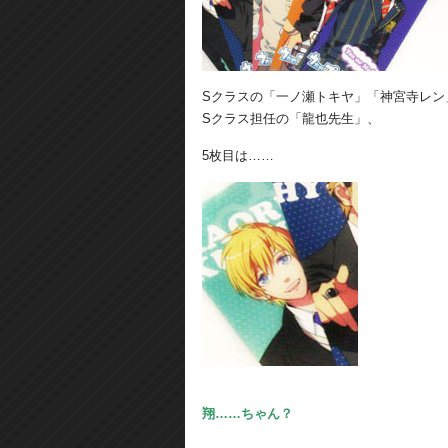
Sクラスの「一ノ瀬トキヤ」「神宮寺レン
Sクラス担任の「龍也先生」、
5枚目は……
翔……ちゃん？