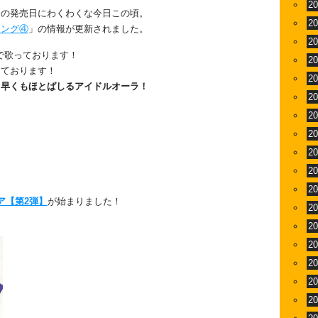
2
」の発売日にわくわくな今日この頃。
2
ソング④
」の情報が更新されました。
2
で歌っております！
2
っております！
2
、早くもほとばしるアイドルオーラ！
2
2
！
2
2
2
2
ア【第2弾】
が始まりました！
2
2
2
2
2
2