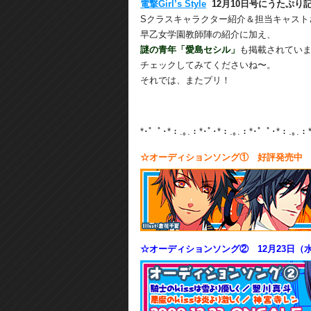
電撃Girl’s Style
12月10日号にうたぷり
Sクラスキャラクター紹介＆担当キャスト
早乙女学園教師陣の紹介に加え、
謎の青年「愛島セシル」
も掲載されてい
チェックしてみてくださいね〜。
それでは、またプリ！
*･゜ﾟ･*：.｡.：*･ﾟ･*：.｡.：*･゜ﾟ･*：.｡.：
☆オーディションソング① 好評発売中
☆オーディションソング② 12月23日（