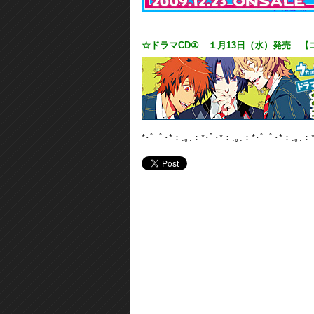
☆ドラマCD① １月13日（水）発売 【
*･゜ﾟ･*：.｡.：*･ﾟ･*：.｡.：*･゜ﾟ･*：.｡.：