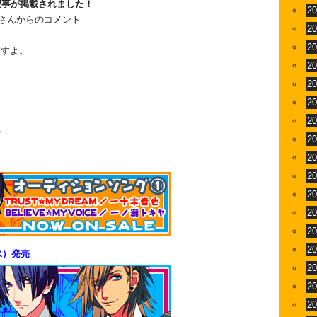
記事が掲載されました！
2
さんからのコメント
2
2
ますよ。
2
2
2
2
*
2
2
2
2
2
2
2
水）発売
2
2
2