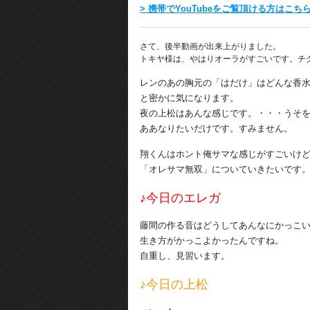
> 携帯でYouTubeをご覧頂ける方はこち
さて、後半動画が出来上がりました。
トキヤ様は、やはりオーラがすごいです。チ
レンのあの胸元の「はだけ」はどんな香
と密かに気になります。
夜の上松はあんな感じです。・・・うそ
ああなりたいだけです。すみません。
翔くんはホント俺サマな感じがすごいけ
「オレサマ無双」についていきたいです
♪今日のエレガ
藤間の作る音はどうしてあんなにかっこ
生き方がかっこよかったんですね。
自重し、見習います。
♪今日の上松