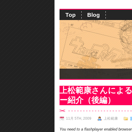
Top
Blog
上松範康さんによる
ー紹介（後編）
11月 5TH, 2009
上松範康
You need to a flashplayer enabled browser