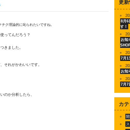
更新
ら
20
8月
クチク理論的に叱られたいですね。
す！
20
水使ってんだろう？
お知ら
SHO
をつきました。
20
7月
ど、それがかわいいです。
20
。
お知
20
7月
いいのか分析したら、
カテ
開
ス