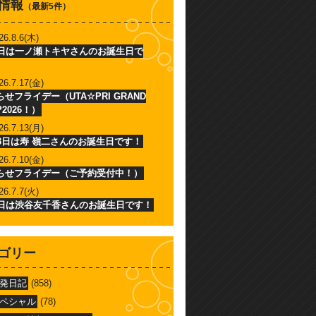
情報
（最新5件）
26.8.6(木)
6日は一ノ瀬トキヤさんのお誕生日で
26.7.17(金)
せフライデー（UTA☆PRI GRAND
P2026！）
26.7.13(月)
13日は寿 嶺二さんのお誕生日です！
26.7.10(金)
らせフライデー（ご予約受付中！）
26.7.7(火)
7日は渋谷友千香さんのお誕生日です！
ゴリー
発日記
(858)
ペシャル
(78)