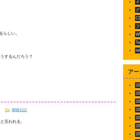
イ
グ
C
フ
なるらしい。
W
T
H
どうするんだろう？
アー
2
2
2
2
開発日記
2
」
と言われる、
2
2