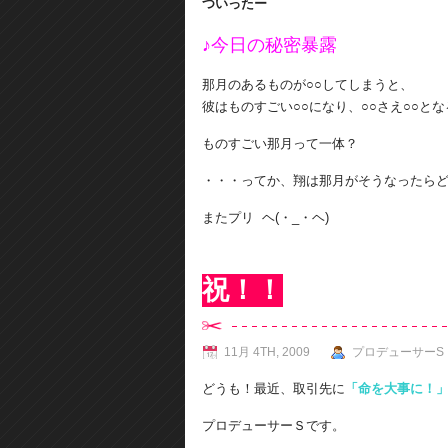
ついったー
♪今日の秘密暴露
那月のあるものが○○してしまうと、
彼はものすごい○○になり、○○さえ○○と
ものすごい那月って一体？
・・・ってか、翔は那月がそうなったら
またプリ ヘ(・_・ヘ)
祝！！
11月 4TH, 2009
プロデューサーS
どうも！最近、取引先に
「命を大事に！
プロデューサーＳです。