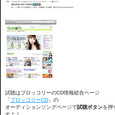
試聴はブロッコリーのCD情報総合ページ
「
ブロッコリーCD
」の
オーディションソングページで
試聴ボタン
を押
すよ！