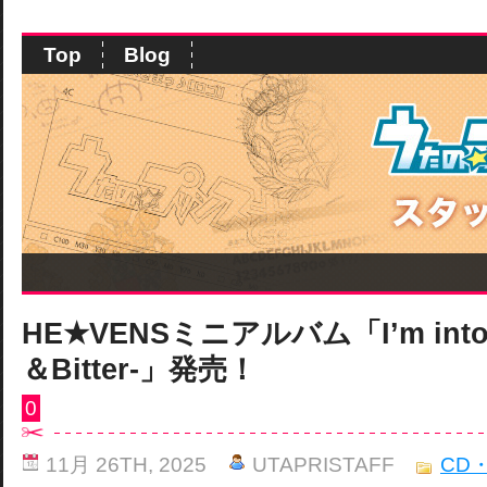
Top
Blog
HE★VENSミニアルバム「I’m into y
＆Bitter-」発売！
0
11月 26TH, 2025
UTAPRISTAFF
CD