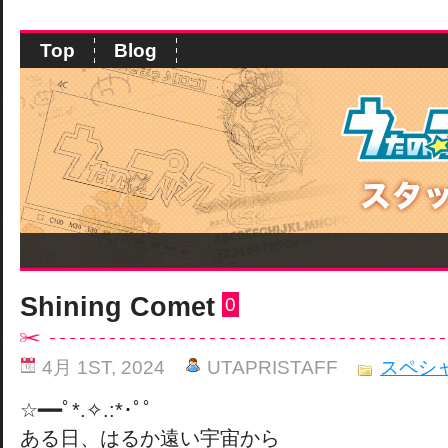
Top
Blog
Shining Comet
0
4月 1ST, 2024
UTAPRISTAFF
スペシ
☆━━ﾟ*.✧.:*･ﾟﾟ
ある日、はるか遠い宇宙から