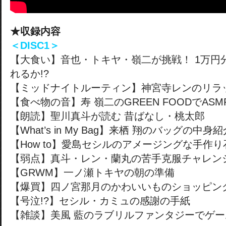
★収録内容
＜DISC1＞
【大食い】音也・トキヤ・嶺二が挑戦！ 1万円
れるか!?
【ミッドナイトルーティン】神宮寺レンのリラ
【食べ物の音】寿 嶺二のGREEN FOODでASM
【朗読】聖川真斗が読む 昔ばなし・桃太郎
【What’s in My Bag】来栖 翔のバッグの中身
【How to】愛島セシルのアメージングな手作り
【弱点】真斗・レン・蘭丸の苦手克服チャレン
【GRWM】一ノ瀬トキヤの朝の準備
【爆買】四ノ宮那月のかわいいものショッピン
【号泣!?】セシル・カミュの感謝の手紙
【雑談】美風 藍のラブリルファンタジーでゲー