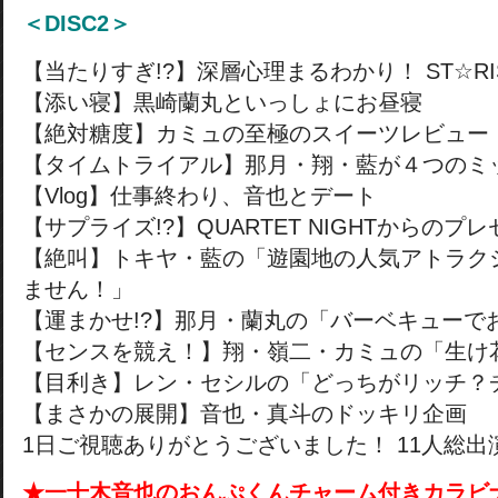
＜DISC2＞
【当たりすぎ!?】深層心理まるわかり！ ST☆R
【添い寝】黒崎蘭丸といっしょにお昼寝
【絶対糖度】カミュの至極のスイーツレビュー
【タイムトライアル】那月・翔・藍が４つのミ
【Vlog】仕事終わり、音也とデート
【サプライズ!?】QUARTET NIGHTからのプ
【絶叫】トキヤ・藍の「遊園地の人気アトラク
ません！」
【運まかせ!?】那月・蘭丸の「バーベキューで
【センスを競え！】翔・嶺二・カミュの「生け
【目利き】レン・セシルの「どっちがリッチ？
【まさかの展開】音也・真斗のドッキリ企画
1日ご視聴ありがとうございました！ 11人総
★一十木音也のおんぷくんチャーム付きカラビ