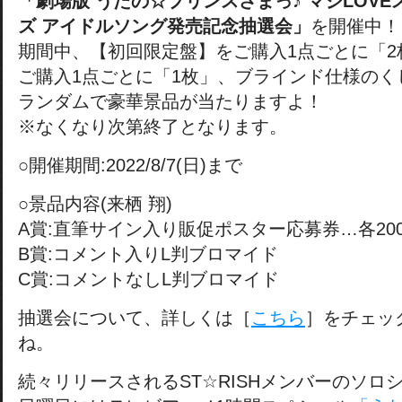
「劇場版 うたの☆プリンスさまっ♪ マジLOV
ズ アイドルソング発売記念抽選会」
を開催中！
期間中、【初回限定盤】をご購入1点ごとに「2
ご購入1点ごとに「1枚」、ブラインド仕様のく
ランダムで豪華景品が当たりますよ！
※なくなり次第終了となります。
○開催期間:2022/8/7(日)まで
○景品内容(来栖 翔)
A賞:直筆サイン入り販促ポスター応募券…各20
B賞:コメント入りL判ブロマイド
C賞:コメントなしL判ブロマイド
抽選会について、詳しくは［
こちら
］をチェッ
ね。
続々リリースされるST☆RISHメンバーのソロ