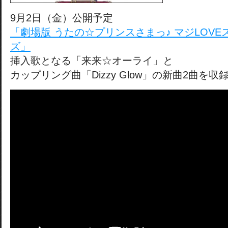
9月2日（金）公開予定
「劇場版 うたの☆プリンスさまっ♪ マジLOV
ズ」
挿入歌となる「来来☆オーライ」と
カップリング曲「Dizzy Glow」の新曲2曲を収