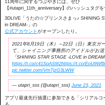
11周年に関するつぶやきには、ぜひ
【#utapri_11th_anniversary】のハッシ
3DLIVE「うたの☆プリンスさまっ♪ SHINING STA
in DREAM-」の
公式アカウント
がオープンしたり。
2021年8月19日（木）～22日（日）東京
て、シャイニング事務所のアイドルがお送
「SHINING STAR STAGE -LOVE in D
https://t.co/c41SoAS9I2
https://t.co/EoU9Wf
pic.twitter.com/VmTjzG3LWW
— utapri_sss (@utapri_sss)
June 23, 2021
アプリ最速先行抽選に参加できる「シリアルコ
る