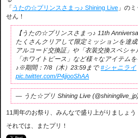
「
うたの☆プリンスさまっ♪ Shining Live
」のミ
せん！
【うたの☆プリンスさまっ♪ 11th Annivers
たくさんクリアして限定ミッションを達成
アルコード交換証」や「衣装交換スペシャ
「ホワイトピース」など様々なアイテムを
♪※期間：7/8（木）23:59まで
#シャニライ
pic.twitter.com/P4jjooShAA
— うた☆プリ Shining Live (@shininglive_jp
11周年のお祭り、みんなで盛り上がりましょう
それでは、またプリ！