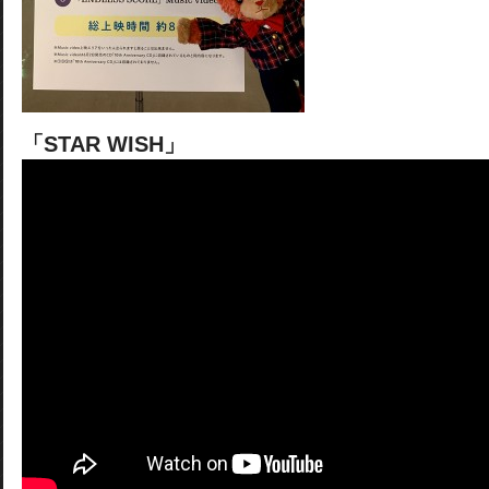
「STAR WISH」