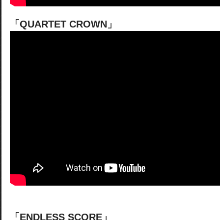
「QUARTET CROWN」
「ENDLESS SCORE」