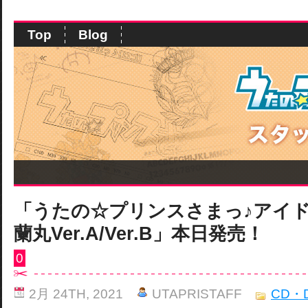
Top
Blog
「うたの☆プリンスさまっ♪アイ
蘭丸Ver.A/Ver.B」本日発売！
0
2月 24TH, 2021
UTAPRISTAFF
CD・