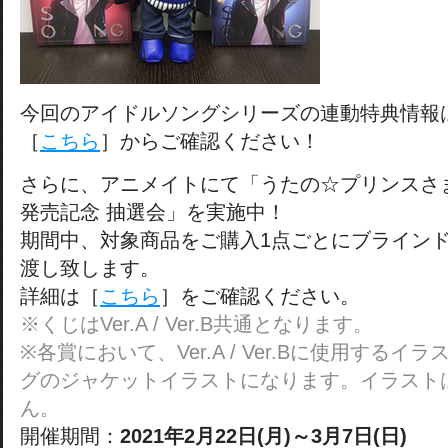
今回のアイドルソングシリーズの連動特典情報
［
こちら
］からご確認ください！
さらに、アニメイトにて「うたの☆プリンスさ
発売記念 抽選会」を実施中！
期間中、対象商品をご購入1点ごとにブラインド
渡し致します。
詳細は［
こちら
］をご確認ください。
※くじはVer.A / Ver.B共通となります。
※各賞において、Ver.A / Ver.Bに使用する
グのジャケットイラストになります。イラスト
ん。
開催期間：
2021年2月22日(月)～3月7日(日)