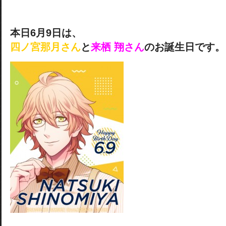
本日6月9日は、
四ノ宮那月さん
と
来栖 翔さん
のお誕生日です。