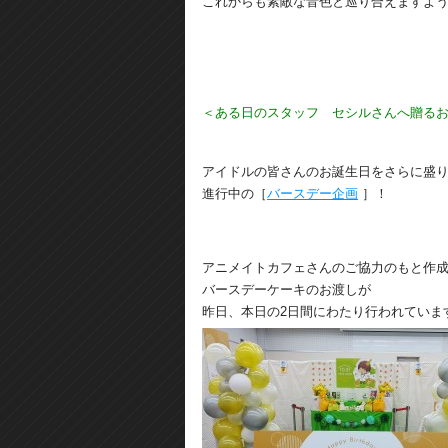
これからも素敵な音色と巡り合えますよ
＜ある日のスタッフ セシルさんへ贈る
アイドルの皆さんのお誕生日をさらに盛
進行中の［
バースデー企画
］！
アニメイトカフェさんのご協力のもと作
バースデーケーキのお渡しが
昨日、本日の2日間にわたり行われていま