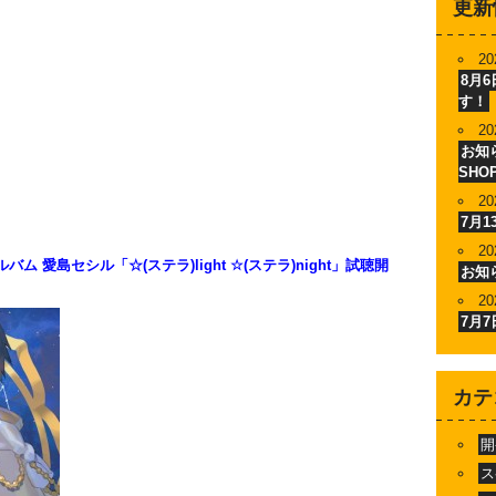
更新
20
8月
す！
20
お知ら
SHO
20
7月
20
愛島セシル「☆(ステラ)light ☆(ステラ)night」試聴開
お知
20
7月
カテ
開
ス