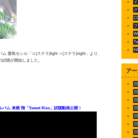
イ
グ
C
フ
W
T
H
島セシル「☆(ステラ)light ☆(ステラ)night」より、
ht」の試聴が開始しました。
アー
2
2
2
 来栖 翔「Sweet Kiss」試聴動画公開！
2
2
2
2