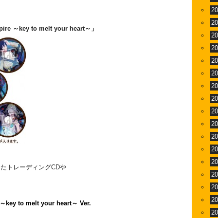
2
2
～key to melt your heart～」
2
2
2
2
2
2
2
2
2
2
2
たトレーディングCDや
2
2
2
 to melt your heart～ Ver.
2