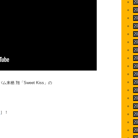
2
2
2
2
2
2
2
2
2
2
2
栖 翔「Sweet Kiss」の
2
2
2
ら
］！
2
2
2