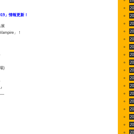
2
2
19」情報更新！
2
2
出展
2
Vampire」！
2
2
―
2
2
場)
2
2
か
2
♪
2
――
2
2
。
2
2
2