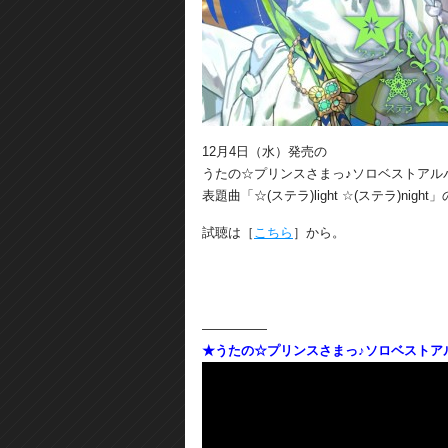
12月4日（水）発売の
うたの☆プリンスさまっ♪ソロベストアルバム 愛
表題曲「☆(ステラ)light ☆(ステラ)nig
試聴は［
こちら
］から。
―――――
★うたの☆プリンスさまっ♪ソロベストアルバム