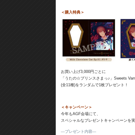
＜購入特典＞
お買い上げ3,000円ごとに
「うたの☆プリンスさまっ♪」Sweets Vampir
(全11種)をランダムで1枚プレゼント！
＜キャンペーン＞
今年もAGF会場にて、
スペシャルなプレゼントキャンペーンを
―プレゼント内容―