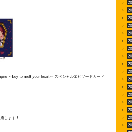
2
2
2
2
2
2
2
2
2
2
e ～key to melt your heart～ スペシャルエピソードカード
2
2
2
2
2
2
実施します！
2