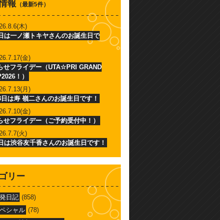
情報
（最新5件）
26.8.6(木)
6日は一ノ瀬トキヤさんのお誕生日で
26.7.17(金)
せフライデー（UTA☆PRI GRAND
P2026！）
26.7.13(月)
13日は寿 嶺二さんのお誕生日です！
26.7.10(金)
らせフライデー（ご予約受付中！）
26.7.7(火)
7日は渋谷友千香さんのお誕生日です！
ゴリー
発日記
(858)
ペシャル
(78)