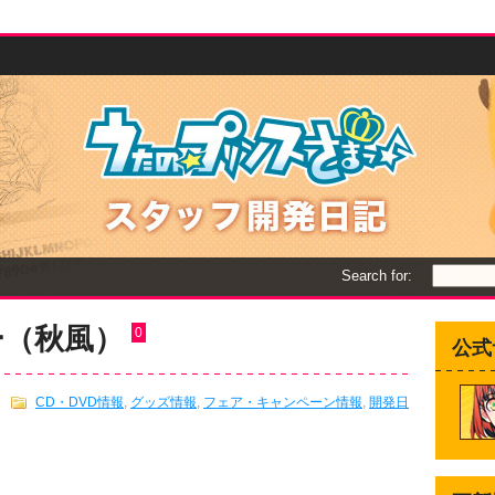
Search for:
ー（秋風）
0
公式
CD・DVD情報
,
グッズ情報
,
フェア・キャンペーン情報
,
開発日