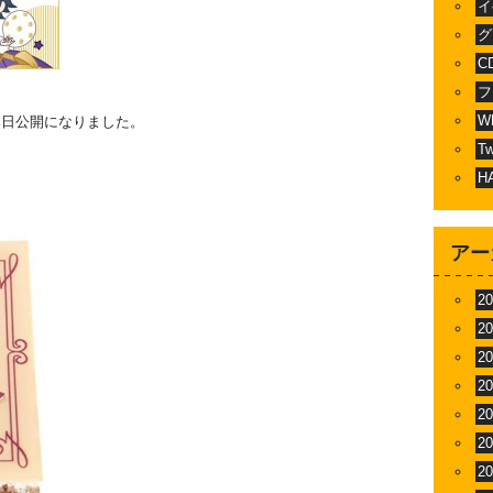
イ
グ
C
フ
W
本日公開になりました。
T
H
アー
2
2
2
2
2
2
2