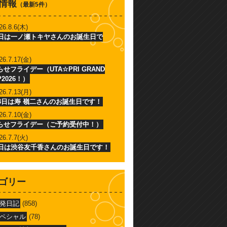
情報
（最新5件）
26.8.6(木)
6日は一ノ瀬トキヤさんのお誕生日で
26.7.17(金)
せフライデー（UTA☆PRI GRAND
P2026！）
26.7.13(月)
13日は寿 嶺二さんのお誕生日です！
26.7.10(金)
らせフライデー（ご予約受付中！）
26.7.7(火)
7日は渋谷友千香さんのお誕生日です！
ゴリー
発日記
(858)
ペシャル
(78)