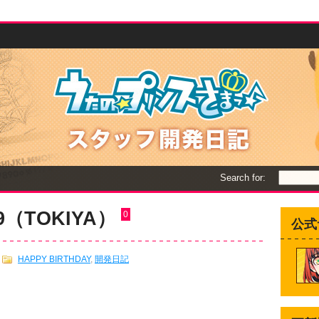
Search for:
019（TOKIYA）
0
公式
HAPPY BIRTHDAY
,
開発日記