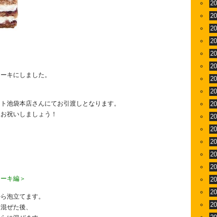
2
2
2
2
2
2
ケーキにしました。
2
2
イト池袋本店さんにてお引渡しとなります。
2
をお祝いしましょう！
2
2
2
2
2
ケーキ編＞
2
2
から泡立てます。
2
く混ぜた後、