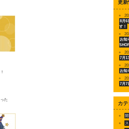
更新
20
8月
す！
20
お知ら
SHO
20
7月
20
お知
す！
20
7月
まった
カテ
開
ス