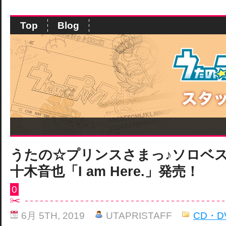
Top
Blog
うたの☆プリンスさまっ♪ソロベス
十木音也「I am Here.」発売！
0
6月 5TH, 2019
UTAPRISTAFF
CD・D