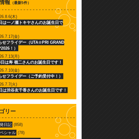
情報
（最新5件）
26.8.6(木)
6日は一ノ瀬トキヤさんのお誕生日で
26.7.17(金)
せフライデー（UTA☆PRI GRAND
P2026！）
26.7.13(月)
13日は寿 嶺二さんのお誕生日です！
26.7.10(金)
らせフライデー（ご予約受付中！）
26.7.7(火)
7日は渋谷友千香さんのお誕生日です！
ゴリー
発日記
(858)
ペシャル
(78)