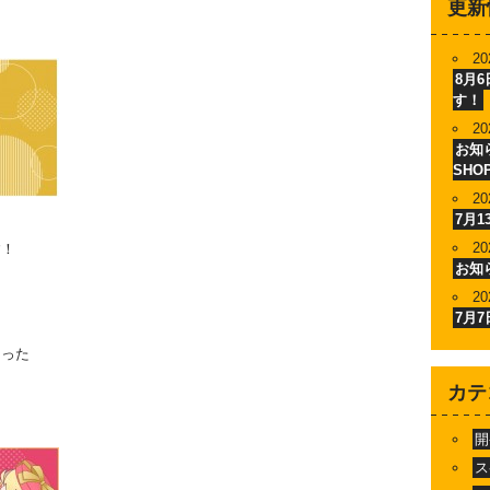
更新
20
8月
す！
20
お知ら
SHO
20
7月
20
す！
お知
20
7月
まった
カテ
開
ス