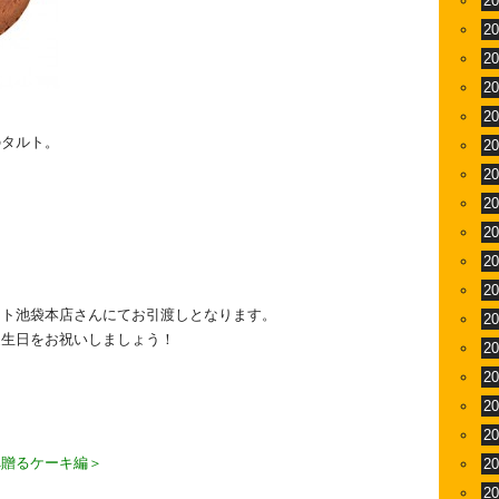
2
2
2
2
2
のタルト。
2
2
2
2
2
2
イト池袋本店さんにてお引渡しとなります。
2
誕生日をお祝いしましょう！
2
2
2
2
へ贈るケーキ編＞
2
2