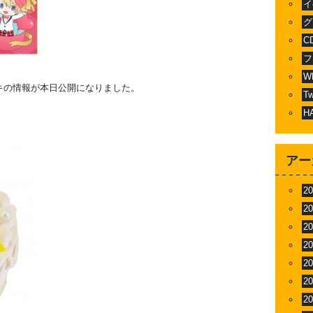
イ
グ
C
フ
W
キの情報が本日公開になりました。
T
H
アー
2
2
2
2
2
2
2