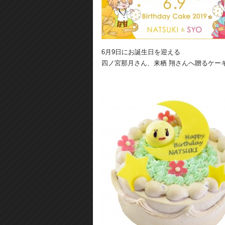
6月9日にお誕生日を迎える
四ノ宮那月さん、来栖 翔さんへ贈るケー