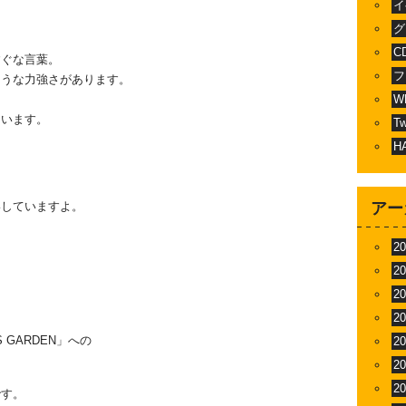
イ
グ
C
すぐな言葉。
フ
ような力強さがあります。
に
W
ています。
T
H
いしていますよ。
アー
2
2
2
2
 GARDEN」への
2
！
2
2
です。