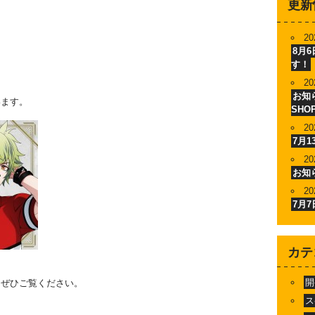
更新
20
8月
す！
20
お知ら
います。
SHO
20
7月
20
お知
20
7月
カテ
開
。ぜひご覧ください。
ス