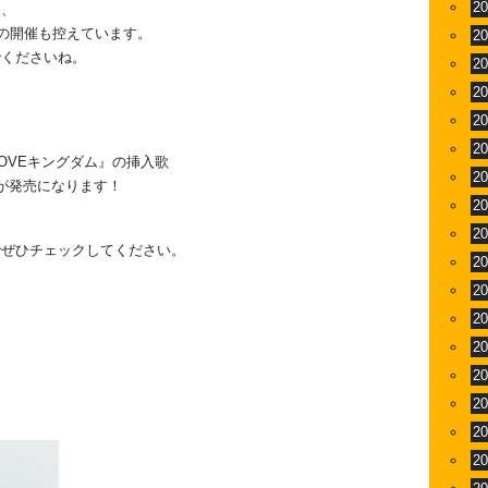
2
ン、
での開催も控えています。
2
でくださいね。
2
2
2
2
LOVEキングダム』の挿入歌
2
la～」が発売になります！
2
2
でぜひチェックしてください。
2
2
2
2
2
2
2
2