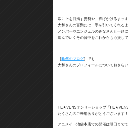
常に上を目指す姿勢や、投げかけるまっ
大和さんの言動には、手を引いてくれる
メンバーやエンジェルのみなさんと一緒
進んでいくその背中をこれからも応援し
［
昨年のブログ
］でも
大和さんのプロフィールについておさら
HE★VENSオンリーショップ「HE★VENS
たくさんのご来場ありがとうございます
アニメイト池袋本店での開催は明日まで