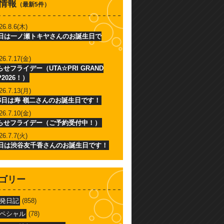
情報
（最新5件）
26.8.6(木)
6日は一ノ瀬トキヤさんのお誕生日で
26.7.17(金)
せフライデー（UTA☆PRI GRAND
P2026！）
26.7.13(月)
13日は寿 嶺二さんのお誕生日です！
26.7.10(金)
らせフライデー（ご予約受付中！）
26.7.7(火)
7日は渋谷友千香さんのお誕生日です！
ゴリー
発日記
(858)
ペシャル
(78)