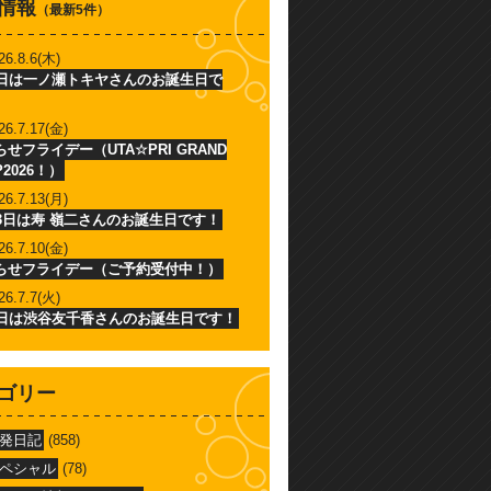
情報
（最新5件）
26.8.6(木)
6日は一ノ瀬トキヤさんのお誕生日で
26.7.17(金)
せフライデー（UTA☆PRI GRAND
P2026！）
26.7.13(月)
13日は寿 嶺二さんのお誕生日です！
26.7.10(金)
らせフライデー（ご予約受付中！）
26.7.7(火)
7日は渋谷友千香さんのお誕生日です！
ゴリー
発日記
(858)
ペシャル
(78)