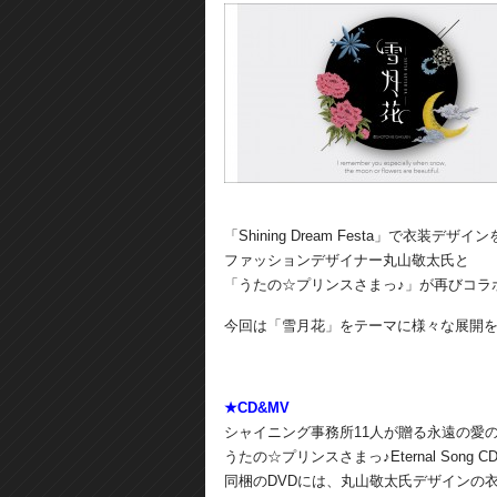
「Shining Dream Festa」で衣装デ
ファッションデザイナー丸山敬太氏と
「うたの☆プリンスさまっ♪」が再びコラ
今回は「雪月花」をテーマに様々な展開
★CD&MV
シャイニング事務所11人が贈る永遠の愛
うたの☆プリンスさまっ♪Eternal Son
同梱のDVDには、丸山敬太氏デザインの