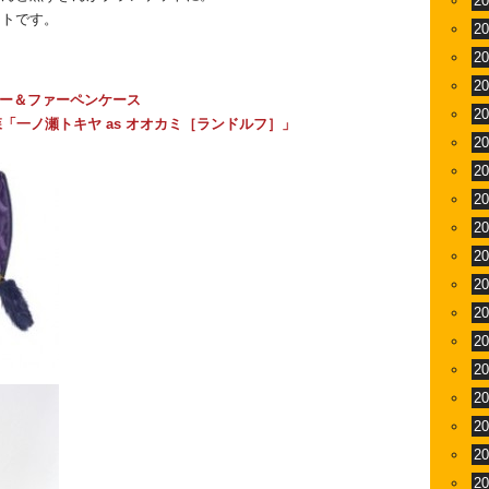
2
ントです。
2
2
2
ザー＆ファーペンケース
2
リコリスの森「一ノ瀬トキヤ as オオカミ［ランドルフ］」
2
2
2
2
2
2
2
2
2
2
2
2
2