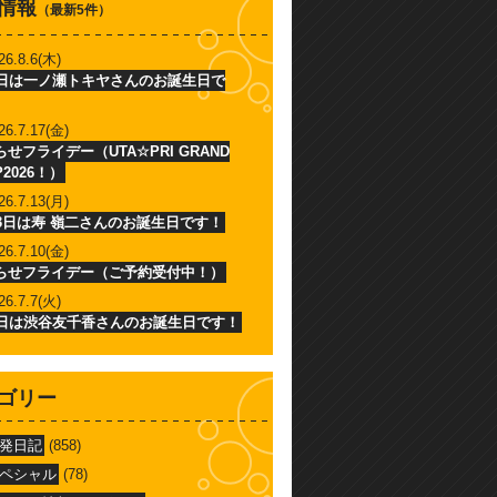
情報
（最新5件）
26.8.6(木)
6日は一ノ瀬トキヤさんのお誕生日で
26.7.17(金)
せフライデー（UTA☆PRI GRAND
P2026！）
26.7.13(月)
13日は寿 嶺二さんのお誕生日です！
26.7.10(金)
らせフライデー（ご予約受付中！）
26.7.7(火)
7日は渋谷友千香さんのお誕生日です！
ゴリー
発日記
(858)
ペシャル
(78)