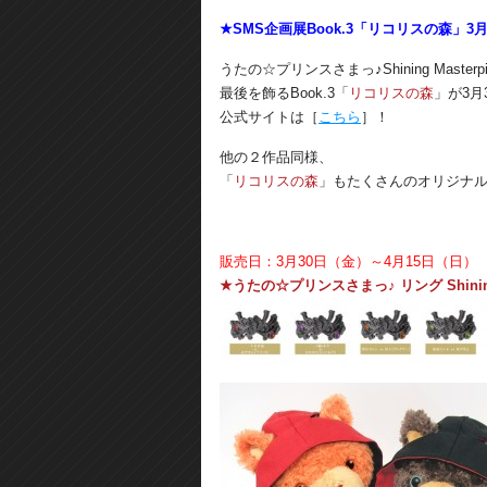
★SMS企画展Book.3「リコリスの森」3
うたの☆プリンスさまっ♪Shining Masterpi
最後を飾るBook.3「
リコリスの森
」が3月
公式サイトは［
こちら
］！
他の２作品同様、
「
リコリスの森
」もたくさんのオリジナ
販売日：3月30日（金）～4月15日（日）
★うたの☆プリンスさまっ♪ リング Shining 