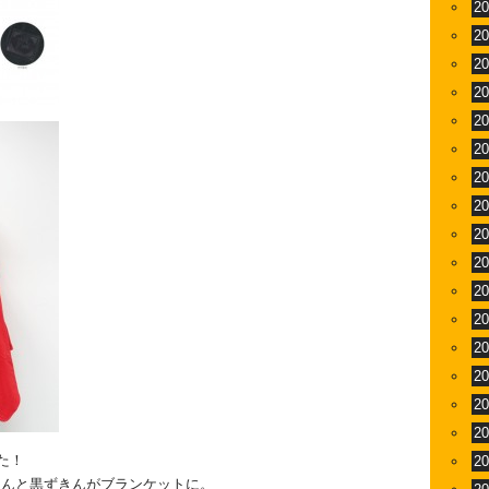
2
2
2
2
2
2
2
2
2
2
2
2
2
2
2
2
た！
2
きんと黒ずきんがブランケットに。