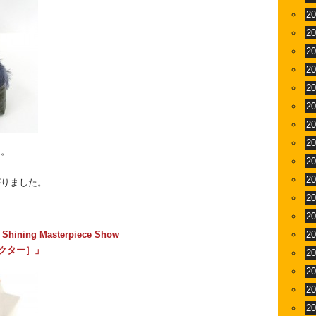
2
2
2
2
2
2
2
2
ス。
2
、
2
がりました。
2
2
ng Masterpiece Show
2
ィクター］」
2
2
2
2