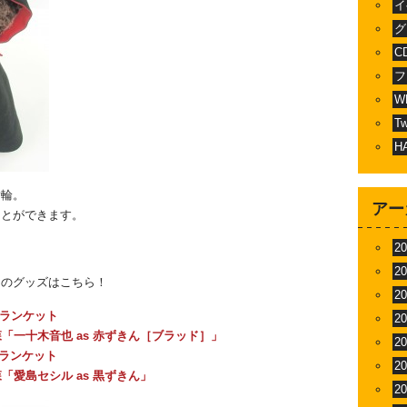
イ
グ
C
フ
W
T
H
指輪。
アー
ことができます。
2
2
とのグッズはこちら！
2
ブランケット
2
コリスの森「一十木音也 as 赤ずきん［ブラッド］」
2
ブランケット
2
リスの森「愛島セシル as 黒ずきん」
2