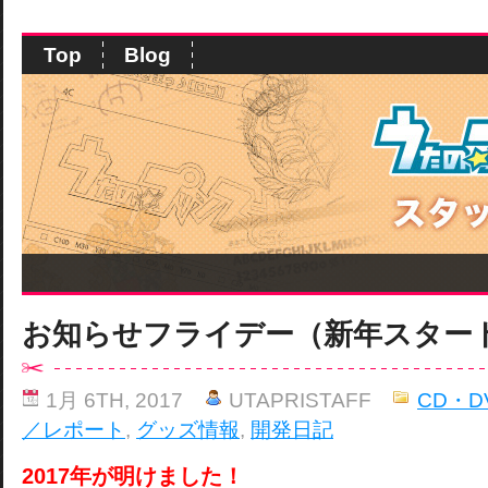
Top
Blog
お知らせフライデー（新年スター
1月 6TH, 2017
UTAPRISTAFF
CD・D
／レポート
,
グッズ情報
,
開発日記
2017年が明けました！