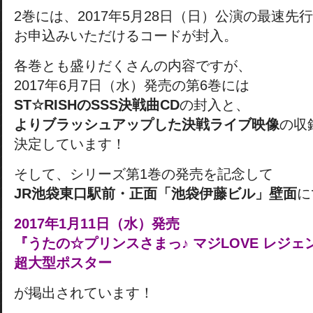
2巻には、2017年5月28日（日）公演の最速先
お申込みいただけるコードが封入。
各巻とも盛りだくさんの内容ですが、
2017年6月7日（水）発売の第6巻には
ST☆RISHのSSS決戦曲CD
の封入と、
よりブラッシュアップした決戦ライブ映像
の収
決定しています！
そして、シリーズ第1巻の発売を記念して
JR池袋東口駅前・正面「池袋伊藤ビル」壁面
に
2017年1月11日（水）発売
『うたの☆プリンスさまっ♪ マジLOVE レジェ
超大型ポスター
が掲出されています！