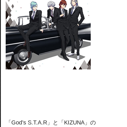
「God’s S.T.A.R」と「KIZUNA」の