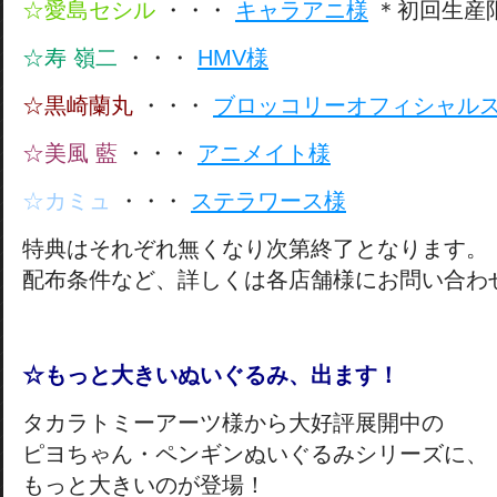
☆愛島セシル
・・・
キャラアニ様
＊初回生産
☆寿 嶺二
・・・
HMV様
☆黒崎蘭丸
・・・
ブロッコリーオフィシャル
☆美風 藍
・・・
アニメイト様
☆カミュ
・・・
ステラワース様
特典はそれぞれ無くなり次第終了となります。
配布条件など、詳しくは各店舗様にお問い合わ
☆もっと大きいぬいぐるみ、出ます！
タカラトミーアーツ様から大好評展開中の
ピヨちゃん・ペンギンぬいぐるみシリーズに、
もっと大きいのが登場！