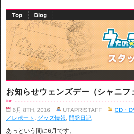
Top
Blog
お知らせウェンズデー（シャニフ
6月 8TH, 2016
UTAPRISTAFF
CD・D
／レポート
,
グッズ情報
,
開発日記
あっという間に6月です。