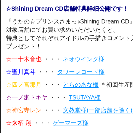
☆Shining Dream CD店舗特典詳細公開です！
『うたの☆プリンスさまっ♪Shining Dream CD
対象店舗にてお買い求めいただいたくと、
特典としてそれぞれアイドルの手描きコメント
プレゼント！
☆一十木音也
・・・
ネオウイング様
☆聖川真斗
・・・
タワーレコード様
☆四ノ宮那月
・・・
とらのあな様
＊初回生産
☆一ノ瀬トキヤ
・・・
TSUTAYA様
☆神宮寺レン
・・・
文教堂様(一部店舗を除く
☆来栖 翔
・・・
ゲーマーズ様