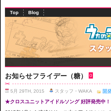
Top
Blog
お知らせフライデー（糖）
0
5月 29TH, 2015
スタッフ・WAKA
開
★クロスユニットアイドルソング 好評発売中！