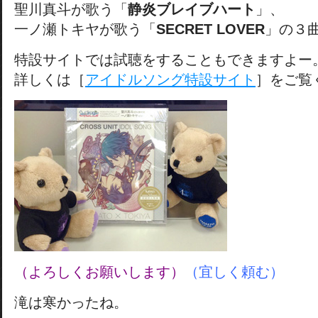
聖川真斗が歌う「
静炎ブレイブハート
」、
一ノ瀬トキヤが歌う「
SECRET LOVER
」の３
特設サイトでは試聴をすることもできますよー
詳しくは［
アイドルソング特設サイト
］をご覧
（よろしくお願いします）
（宜しく頼む）
滝は寒かったね。