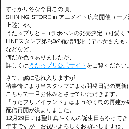
すっかり冬な今日この頃、
SHINING STORE in アニメイト広島開催
上陸）や、
うた☆プリとi+コラボペンの発売決定（可愛く
LINEスタンプ第2弾の配信開始（早乙女さんも
などなど、
何だか色々ありましたが、
詳しくは
うた☆プリ公式サイト
をご覧ください
さて、誠に恐れ入りますが
諸事情により当スタッフによる開発日記の更新
こちらで一旦お休みとさせていただきます。
「うたプリアイランド」はようやく島の再建が
配信再開が決まりました。
12月29日には聖川真斗くんの誕生日もやって
年末ですが、お祝いよろしくお願いしますね。