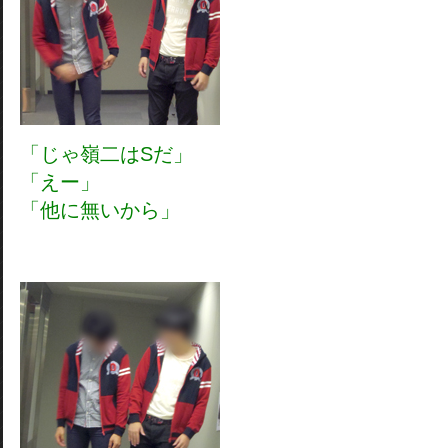
「じゃ嶺二はSだ」
「えー」
「他に無いから」