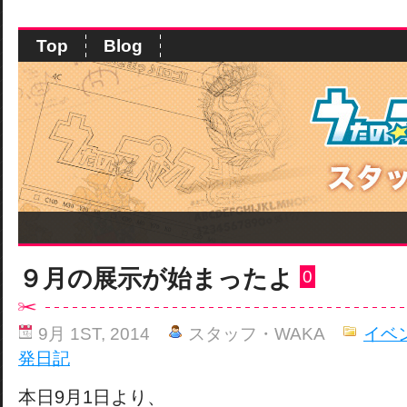
Top
Blog
９月の展示が始まったよ
0
9月 1ST, 2014
スタッフ・WAKA
イベ
発日記
本日9月1日より、