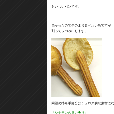
おいしいパンです。
高かったのでそのまま食べたい所ですが
割って皮のみにします。
問題の持ち手部分はチュロス的な素材に
「シナモンの良い香り」