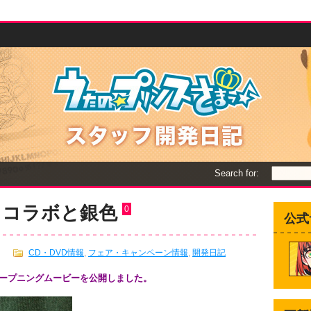
Search for:
とコラボと銀色
0
公式
CD・DVD情報
,
フェア・キャンペーン情報
,
開発日記
オープニングムービーを公開しました。