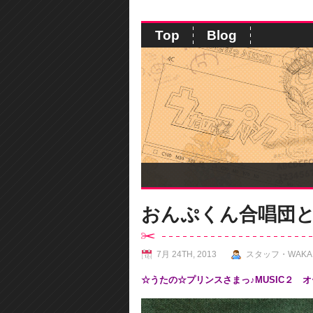
Top
Blog
おんぷくん合唱団
7月 24TH, 2013
スタッフ・WAKA
☆うたの☆プリンスさまっ♪MUSIC２ 