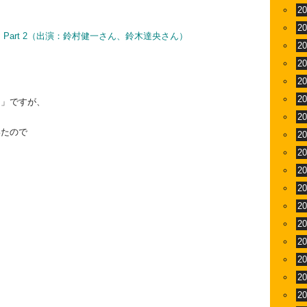
2
2
rt 2
（出演：鈴村健一さん、鈴木達央さん）
2
2
2
2
？
」ですが、
2
いたので
2
2
2
2
2
2
2
2
2
2