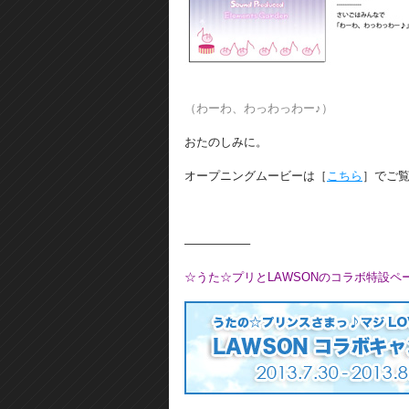
（わーわ、わっわっわー♪）
おたのしみに。
オープニングムービーは［
こちら
］でご
—————–
☆うた☆プリとLAWSONのコラボ特設ペ