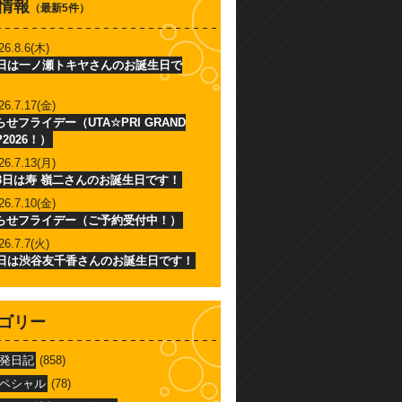
情報
（最新5件）
26.8.6(木)
6日は一ノ瀬トキヤさんのお誕生日で
26.7.17(金)
せフライデー（UTA☆PRI GRAND
P2026！）
26.7.13(月)
13日は寿 嶺二さんのお誕生日です！
26.7.10(金)
らせフライデー（ご予約受付中！）
26.7.7(火)
7日は渋谷友千香さんのお誕生日です！
ゴリー
発日記
(858)
ペシャル
(78)