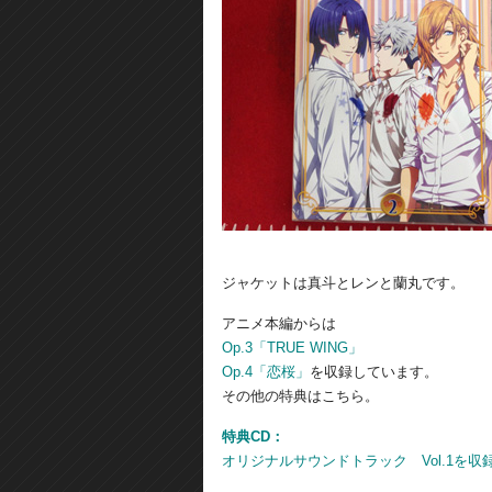
ジャケットは真斗とレンと蘭丸です。
アニメ本編からは
Op.3「TRUE WING」
Op.4「恋桜」
を収録しています。
その他の特典はこちら。
特典CD：
オリジナルサウンドトラック Vol.1を収