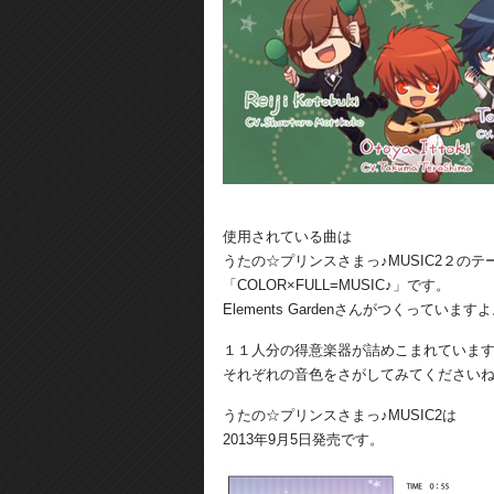
使用されている曲は
うたの☆プリンスさまっ♪MUSIC2２のテ
「COLOR×FULL=MUSIC♪」です。
Elements Gardenさんがつくっています
１１人分の得意楽器が詰めこまれていま
それぞれの音色をさがしてみてください
うたの☆プリンスさまっ♪MUSIC2は
2013年9月5日発売です。