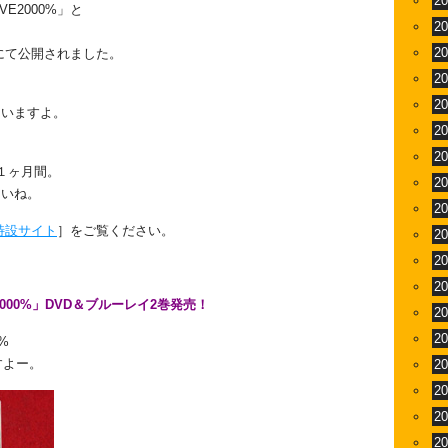
2
E2000%」と
2
2
にて公開されました。
2
2
ていますよ。
2
2
約１ヶ月間。
2
さいね。
2
特設サイト
］をご覧ください。
2
2
2
000%」DVD＆ブルーレイ2巻発売！
2
2
%
すよー。
2
2
2
2