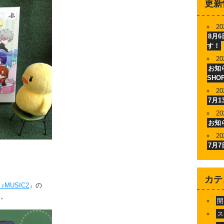
更新
20
8月
す！
20
お知ら
SHO
20
7月
20
お知
20
7月
カテ
MUSIC2
」の
す。
開
ス