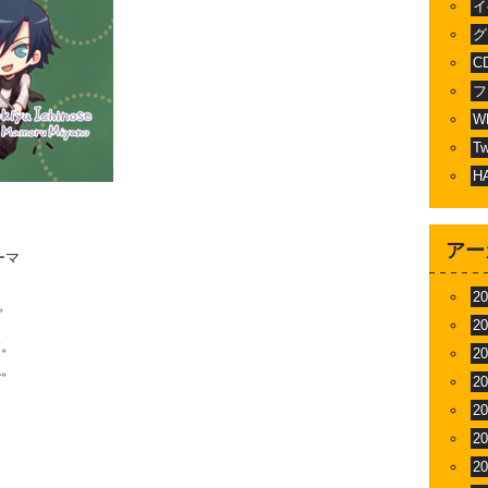
イ
グ
C
フ
W
T
H
アー
ーマ
2
よ。
2
す。
2
ね。
2
2
2
2