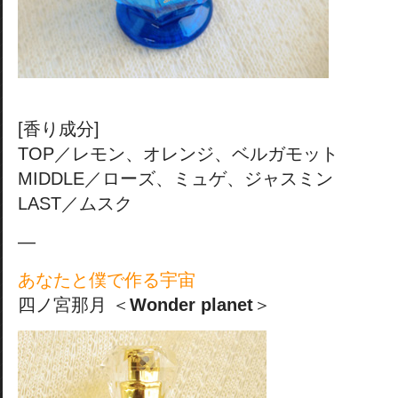
[香り成分]
TOP／レモン、オレンジ、ベルガモット
MIDDLE／ローズ、ミュゲ、ジャスミン
LAST／ムスク
—
あなたと僕で作る宇宙
四ノ宮那月 ＜
Wonder planet
＞