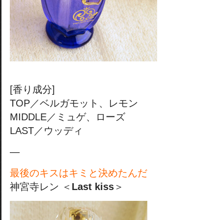
[香り成分]
TOP／ベルガモット、レモン
MIDDLE／ミュゲ、ローズ
LAST／ウッディ
—
最後のキスはキミと決めたんだ
神宮寺レン ＜
Last kiss
＞