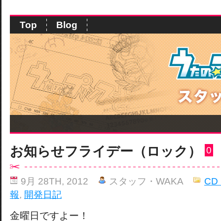
Top
Blog
お知らせフライデー（ロック）
0
9月 28TH, 2012
スタッフ・WAKA
CD
報
,
開発日記
金曜日ですよー！