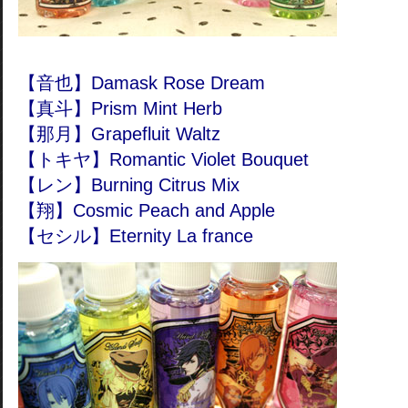
【音也】Damask Rose Dream
【真斗】Prism Mint Herb
【那月】Grapefluit Waltz
【トキヤ】Romantic Violet Bouquet
【レン】Burning Citrus Mix
【翔】Cosmic Peach and Apple
【セシル】Eternity La france