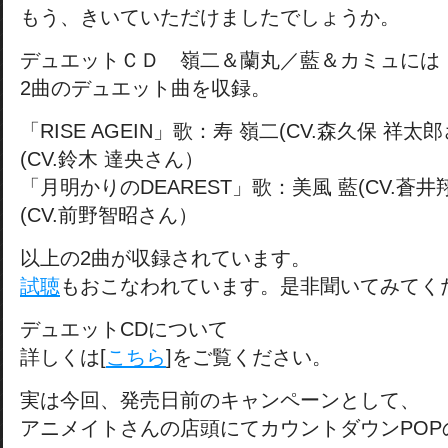
もう、きいていただけましたでしょうか。
デュエットＣＤ 嶺二＆蘭丸／藍＆カミュには
2曲のデュエット曲を収録。
「RISE AGEIN」歌：寿 嶺二(CV.森久保 祥
(CV.鈴木 達央さん）
「月明かりのDEAREST」歌：美風 藍(CV.蒼
(CV.前野智昭さん）
以上の2曲が収録されています。
試聴
もおこなわれています。是非聞いてみてく
デュエットCDについて
詳しくは[
こちら
]をご覧ください。
実は今回、発売日前のキャンペーンとして、
アニメイトさんの店頭にてカウントダウンPOP