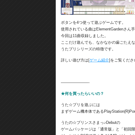
ボタンを4つ使って遊ぶゲームです。
使用されている曲はElementGardenさ
今回は11曲収録しました。
ここだけ遊んでも、なかなかの歯ごたえ
うたプリシリーズの特徴です。
詳しい遊び方は[
ゲーム紹介
]をご覧くださ
———————-
★何を買ったらいいの？
うた☆プリを遊ぶには
まずゲーム機本体であるPlayStation(R)Po
うたの☆プリンスさまっ♪Debutの
ゲームパッケージは「通常版」と「初回限定De