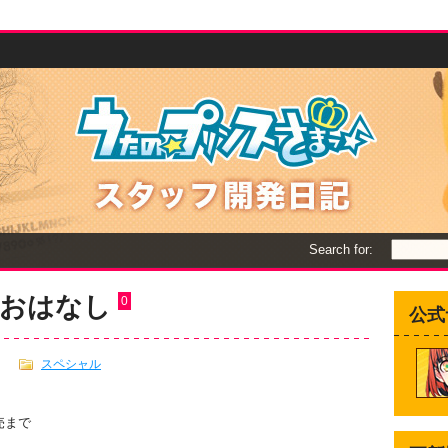
Search for:
のおはなし
0
公式
スペシャル
と
売まで