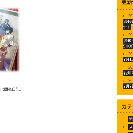
更新
20
8月
す！
20
お知ら
SHO
20
7月
20
お知
20
7月
こは開発日記。
カテ
開
ス