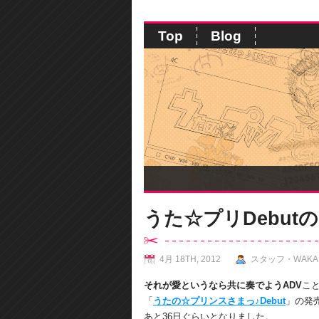
Top
Blog
うた☆プリDebut
4月 18TH, 2012
スタッフ・WAKA
それが愛というなら共に奏でようADV
こ
「
うたの☆プリンスさまっ♪Debut
」の発
あと36日ぐらいとなりました。