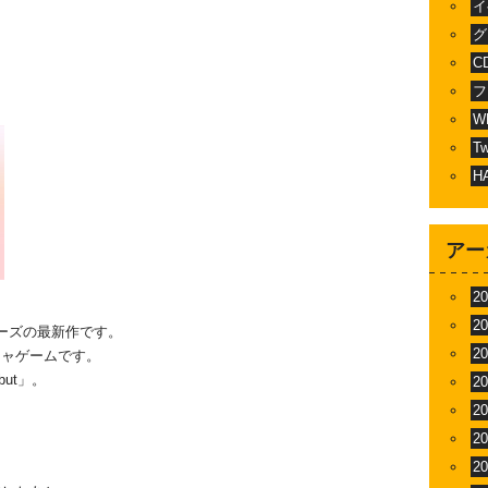
イ
グ
C
フ
W
T
H
アー
2
2
ーズの最新作です。
2
チャゲームです。
ut」。
2
2
2
2