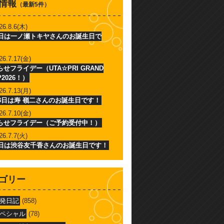
情報
（最新5件）
26.8.6(木)
6日は一ノ瀬トキヤさんのお誕生日で
26.7.17(金)
せフライデー（UTA☆PRI GRAND
P2026！）
26.7.13(月)
13日は寿 嶺二さんのお誕生日です！
26.7.10(金)
らせフライデー（ご予約受付中！）
26.7.7(火)
7日は渋谷友千香さんのお誕生日です！
ゴリー
発日記
(858)
ペシャル
(78)