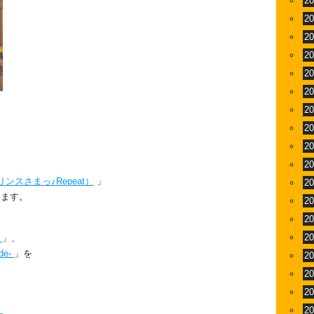
2
2
2
2
2
2
2
2
2
2
スさまっ♪Repeat）
」
2
います。
2
2
2
-
」、
de-
」を
2
2
2
2