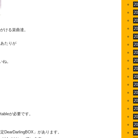
2
2
2
2
ん手がける楽曲達。
2
なあたりが
2
2
2
いね。
2
2
2
2
2
2
rtableが必要です。
2
2
arDarlingBOX」があります。
2