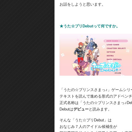
お話をしようと思います。
★うた☆プリDebutって何ですか。
「うたの☆プリンスさまっ♪」ゲームシリ
テキストを読んで進める形式のアドベン
正式名称は「うたの☆プリンスさまっ♪Deb
Debutは
デビュー
と読みます。
そんな「うた☆プリDebut」は
おなじみ７人のアイドル候補生が