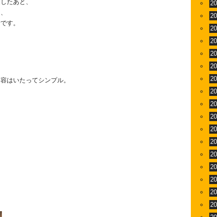
業したあと、
2
り、
2
話です。
2
2
2
2
は
2
内容はいたってシンプル。
2
2
2
2
2
2
2
2
2
2