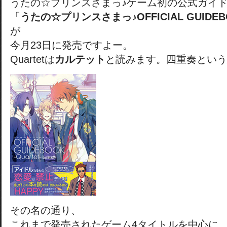
うたの☆プリンスさまっ♪ゲーム初の公式ガイ
「
うたの☆プリンスさまっ♪OFFICIAL GUIDEBO
が
今月23日に発売ですよー。
Quartetは
カルテット
と読みます。四重奏という
その名の通り、
これまで発売されたゲーム4タイトルを中心に