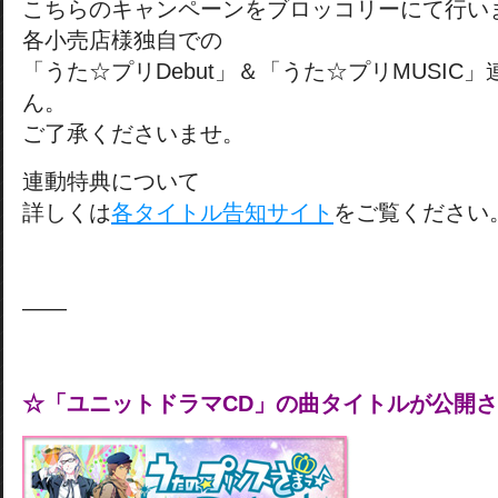
こちらのキャンペーンをブロッコリーにて行い
各小売店様独自での
「うた☆プリDebut」＆「うた☆プリMUSIC
ん。
ご了承くださいませ。
連動特典について
詳しくは
各タイトル告知サイト
をご覧ください
——
☆「ユニットドラマCD」の曲タイトルが公開