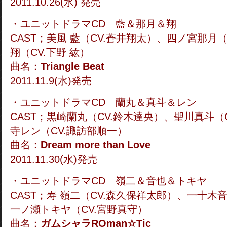
2011.10.26(水) 発売
・ユニットドラマCD 藍＆那月＆翔
CAST；美風 藍（CV.蒼井翔太）、四ノ宮那月
翔（CV.下野 紘）
曲名：
Triangle Beat
2011.11.9(水)発売
・ユニットドラマCD 蘭丸＆真斗＆レン
CAST；黒崎蘭丸（CV.鈴木達央）、聖川真斗（
寺レン（CV.諏訪部順一）
曲名：
Dream more than Love
2011.11.30(水)発売
・ユニットドラマCD 嶺二＆音也＆トキヤ
CAST；寿 嶺二（CV.森久保祥太郎）、一十木
一ノ瀬トキヤ（CV.宮野真守）
曲名：
ガムシャラROman☆Tic