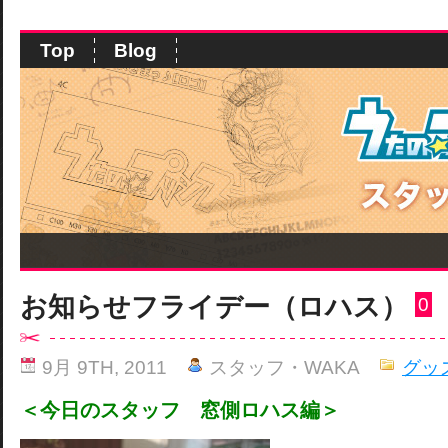
Top
Blog
お知らせフライデー（ロハス）
0
9月 9TH, 2011
スタッフ・WAKA
グッ
＜今日のスタッフ 窓側ロハス編＞