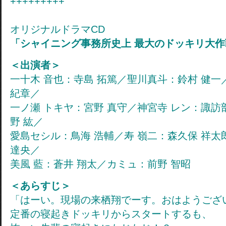
+++++++++
オリジナルドラマCD
「シャイニング事務所史上 最大のドッキリ大作
＜出演者＞
一十木 音也：寺島 拓篤／聖川真斗：鈴村 健一
紀章／
一ノ瀬 トキヤ：宮野 真守／神宮寺 レン：諏訪
野 紘／
愛島セシル：鳥海 浩輔／寿 嶺二：森久保 祥太
達央／
美風 藍：蒼井 翔太／カミュ：前野 智昭
＜あらすじ＞
「はーい。現場の来栖翔でーす。おはようござ
定番の寝起きドッキリからスタートするも、