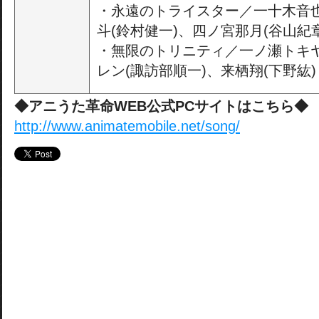
・永遠のトライスター／一十木音也
斗(鈴村健一)、四ノ宮那月(谷山紀章
・無限のトリニティ／一ノ瀬トキヤ
レン(諏訪部順一)、来栖翔(下野紘)
◆アニうた革命WEB公式PCサイトはこちら◆
http://www.animatemobile.net/song/