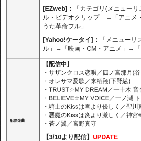
[EZweb]：
「カテゴリ(メニューリ
ル・ビデオクリップ」→「アニメ
うた革命フル」
[Yahoo!ケータイ]：
「メニューリ
ル」→「映画・CM・アニメ」→
【配信中】
・サザンクロス恋唄／四ノ宮那月(谷
・オレサマ愛歌／来栖翔(下野紘)
・TRUST☆MY DREAM／一十木 音
・BELIEVE☆MY VOICE／一ノ瀬 
・騎士のKissは雪より優しく／聖川
・悪魔のKissは炎より激しく／神宮
配信楽曲
・蒼ノ翼／宮野真守
【3/10より配信】
UPDATE