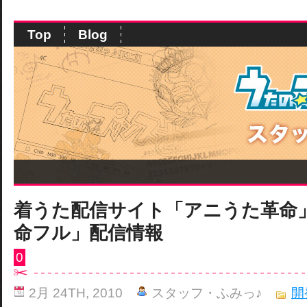
Top
Blog
着うた配信サイト「アニうた革命
命フル」配信情報
0
2月 24TH, 2010
スタッフ・ふみっ♪
開