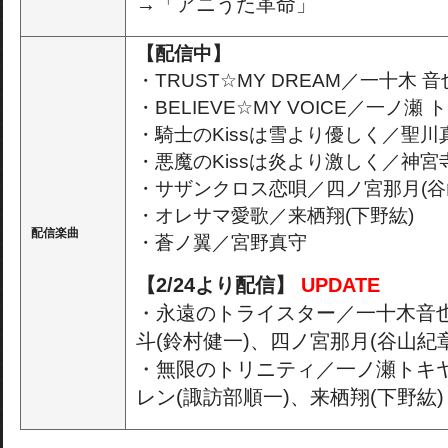
→「アニうた革命」
【配信中】
・TRUST☆MY DREAM／一十木 音
・BELIEVE☆MY VOICE／一ノ瀬 
・騎士のKissは雪より優しく／聖川
・悪魔のKissは炎より激しく／神宮
・サザンクロス恋唄／四ノ宮那月(谷
・オレサマ愛歌／来栖翔(下野紘)
配信楽曲
・蒼ノ翼／宮野真守
【2/24より配信】
UPDATE
・永遠のトライスター／一十木音也
斗(鈴村健一)、四ノ宮那月(谷山紀章
・無限のトリニティ／一ノ瀬トキヤ
レン(諏訪部順一)、来栖翔(下野紘)