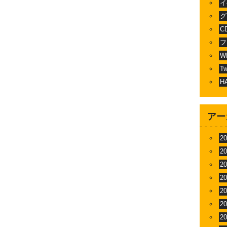
イ
グ
C
フ
W
T
H
アー
2
2
2
2
2
2
2