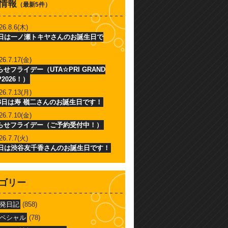
情報
（最新5件）
26.8.6(木)
6日は一ノ瀬トキヤさんのお誕生日で
26.7.17(金)
せフライデー（UTA☆PRI GRAND
P2026！）
26.7.13(月)
13日は寿 嶺二さんのお誕生日です！
26.7.10(金)
らせフライデー（ご予約受付中！）
26.7.7(火)
7日は渋谷友千香さんのお誕生日です！
ゴリー
発日記
(858)
ペシャル
(78)