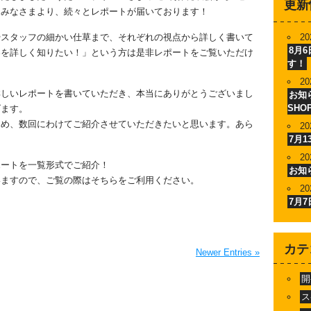
更新
たみなさまより、続々とレポートが届いております！
やスタッフの細かい仕草まで、それぞれの視点から詳しく書いて
20
8月
容を詳しく知りたい！」という方は是非レポートをご覧いただけ
す！
20
詳しいレポートを書いていただき、本当にありがとうございまし
お知ら
SHO
げます。
ため、数回にわけてご紹介させていただきたいと思います。あら
20
7月
20
ポートを一覧形式でご紹介！
お知
いますので、ご覧の際はそちらをご利用ください。
20
7月
カテ
Newer Entries »
開
ス