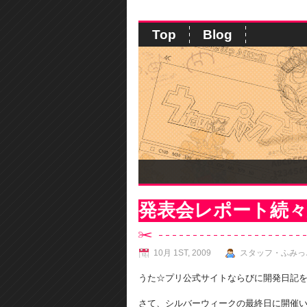
Top
Blog
発表会レポート続々
10月 1ST, 2009
スタッフ・ふみっ
うた☆プリ公式サイトならびに開発日記
さて、シルバーウィークの最終日に開催い