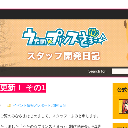
Search for:
更新！ その1
公式
♪
イベント情報／レポート
,
開発日記
をご覧のみなさまはじめまして、スタッフ・ふみと申します。
たしました「うたの☆プリンスさまっ♪」制作発表会から1週