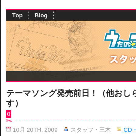
Top
Blog
テーマソング発売前日！（他おし
す）
0
10月 20TH, 2009
スタッフ・三木
CD