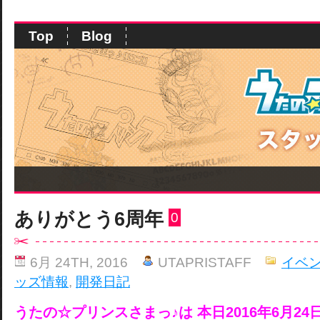
Top
Blog
ありがとう6周年
0
6月 24TH, 2016
UTAPRISTAFF
イベ
ッズ情報
,
開発日記
うたの☆プリンスさまっ♪は
本日2016年6月2