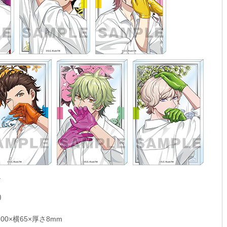
.
)
0×横65×厚さ8mm