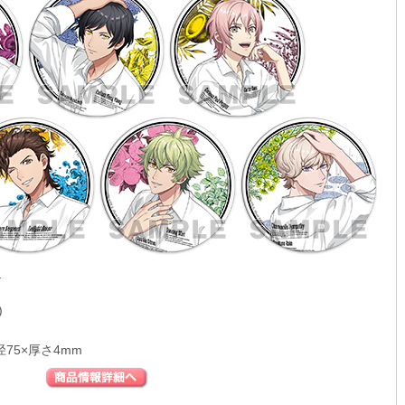
.
)
75×厚さ4mm