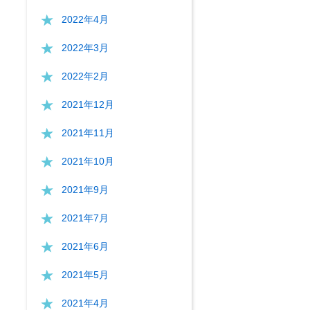
2022年4月
2022年3月
2022年2月
2021年12月
2021年11月
2021年10月
2021年9月
2021年7月
2021年6月
2021年5月
2021年4月