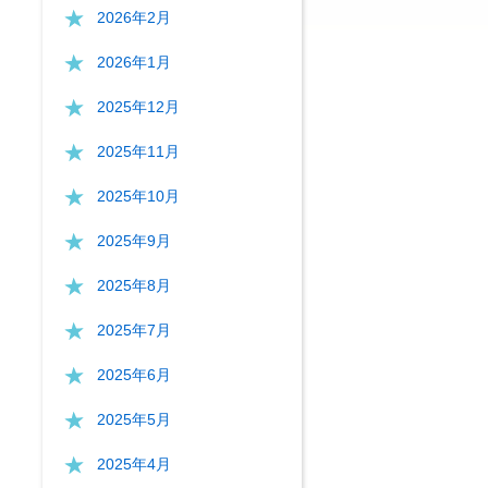
2026年2月
2026年1月
2025年12月
2025年11月
2025年10月
2025年9月
2025年8月
2025年7月
2025年6月
2025年5月
2025年4月