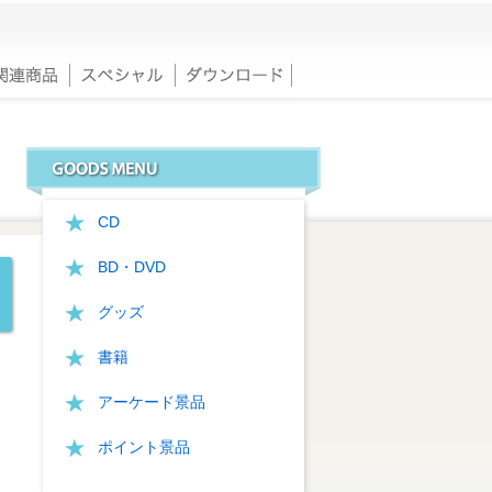
CD
BD・DVD
グッズ
書籍
アーケード景品
ポイント景品