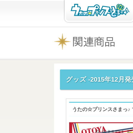
グッズ -2015年12月発
うたの☆プリンスさまっ♪ マ