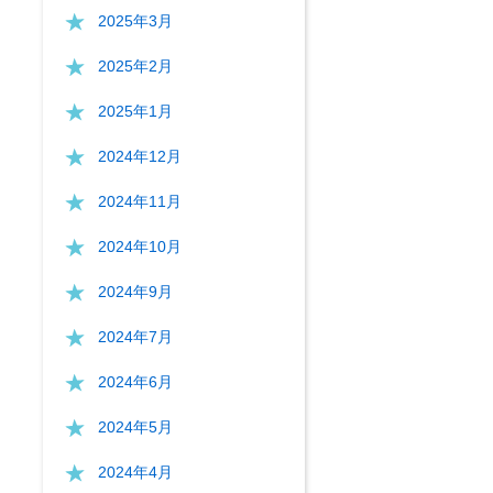
2025年3月
2025年2月
2025年1月
2024年12月
2024年11月
2024年10月
2024年9月
2024年7月
2024年6月
2024年5月
2024年4月