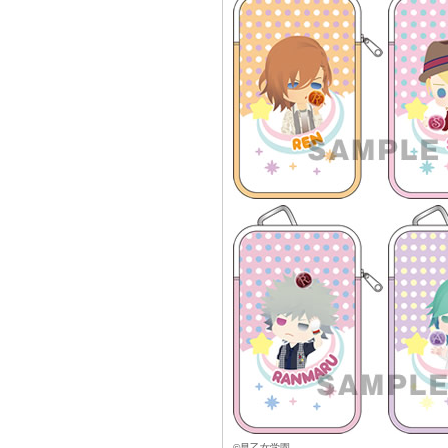
©早乙女学園