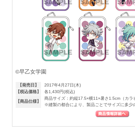
©早乙女学園
【発売日】
2017年4月27日(木)
【税込価格】
各1,430円(税込)
商品サイズ：約縦17.5×横11×暑さ1.5cm（カ
【商品仕様】
※縫製の都合により、製品ごとでサイズに多少